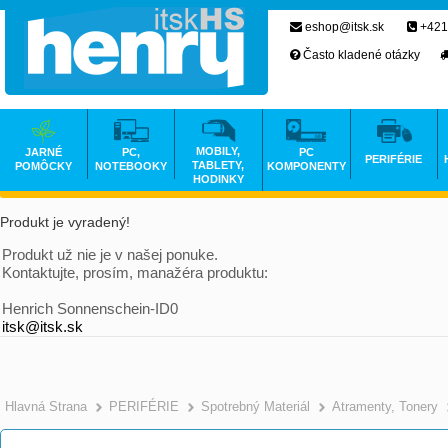
eshop@itsk.sk
+421
Často kladené otázky
MOBILY,
JARNÉ
PC,
PC
PERIFÉRIE
TABLETY,
POMÔCKY
NOTEBOOKY
KOMPONENTY
HODINKY
Produkt je vyradený!
Produkt už nie je v našej ponuke.
Kontaktujte, prosím, manažéra produktu:
Henrich Sonnenschein-ID0
itsk@itsk.sk
Hlavná Strana
PERIFÉRIE
Spotrebný Materiál
Atramenty, Tonery