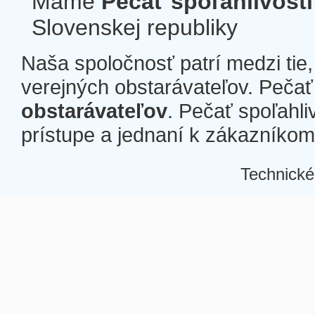
Máme
Pečať spoľahlivosti
Slovenskej republiky
Naša spoločnosť patrí medzi tie
verejných obstarávateľov. Pečať 
obstarávateľov
. Pečať spoľahli
prístupe a jednaní k zákazníkom a
Technické
Â
Â
Â