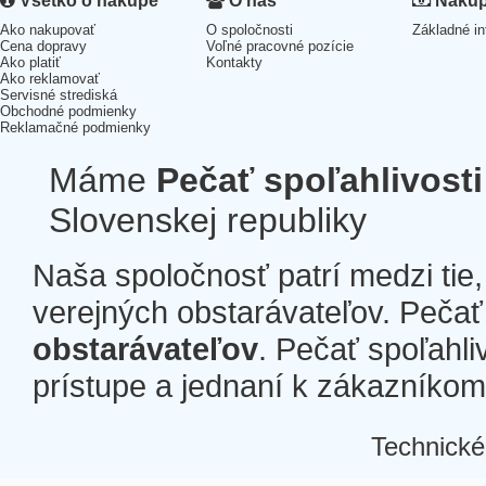
Všetko o nákupe
O nás
Nákup 
Ako nakupovať
O spoločnosti
Základné in
Cena dopravy
Voľné pracovné pozície
Ako platiť
Kontakty
Ako reklamovať
Servisné strediská
Obchodné podmienky
Reklamačné podmienky
Máme
Pečať spoľahlivosti
Slovenskej republiky
Naša spoločnosť patrí medzi tie
verejných obstarávateľov. Pečať 
obstarávateľov
. Pečať spoľahli
prístupe a jednaní k zákazníkom a
Technické
Â
Â