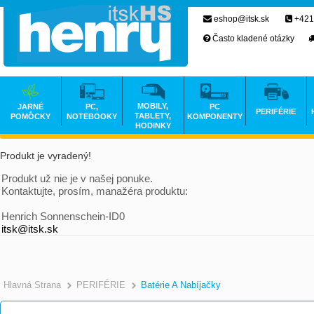
eshop@itsk.sk
+421
Často kladené otázky
MOBILY,
JARNÉ
PC,
PC
PERIFÉRIE
TABLETY,
POMÔCKY
NOTEBOOKY
KOMPONENTY
HODINKY
Produkt je vyradený!
Produkt už nie je v našej ponuke.
Kontaktujte, prosím, manažéra produktu:
Henrich Sonnenschein-ID0
itsk@itsk.sk
Hlavná Strana
PERIFÉRIE
Batérie A Nabíjačky