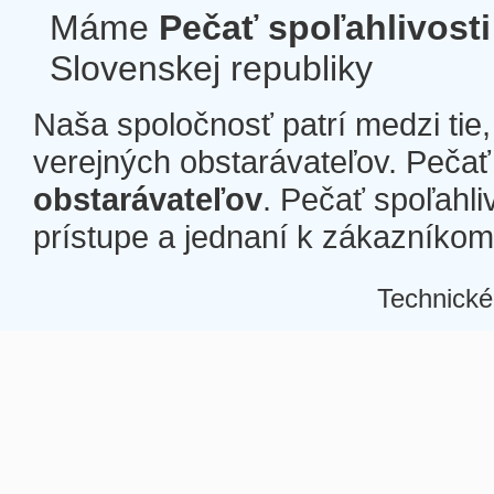
Máme
Pečať spoľahlivosti
Slovenskej republiky
Naša spoločnosť patrí medzi tie
verejných obstarávateľov. Pečať 
obstarávateľov
. Pečať spoľahli
prístupe a jednaní k zákazníkom a
Technické
Â
Â
Â