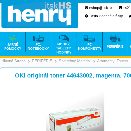
eshop@itsk.sk
+421
Často kladené otázky
MOBILY,
JARNÉ
PC,
PC
PERIFÉRIE
TABLETY,
POMÔCKY
NOTEBOOKY
KOMPONENTY
HODINKY
Hlavná Strana
PERIFÉRIE
Spotrebný Materiál
Atramenty, Tonery
>
>
>
OKI originál toner 44643002, magenta, 70