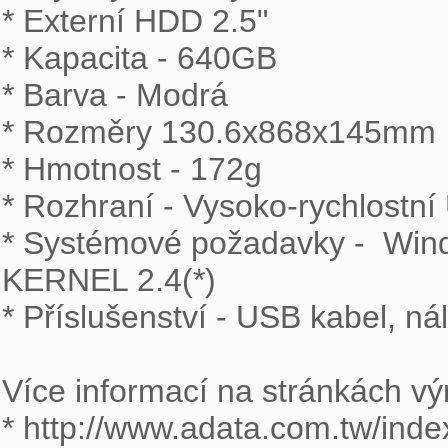
* Externí HDD 2.5"

* Kapacita - 640GB

* Barva - Modrá

* Rozměry 130.6x868x145mm

* Hmotnost - 172g

* Rozhraní - Vysoko-rychlostní
* Systémové požadavky -  Windo
KERNEL 2.4(*)

* Příslušenství - USB kabel, ná
Více informací na stránkách výr
* http://www.adata.com.tw/ind