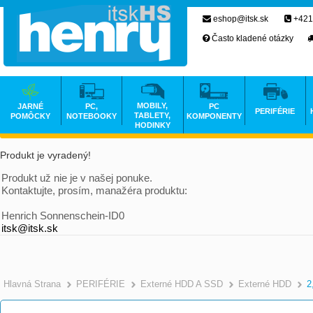
eshop@itsk.sk
+421
Často kladené otázky
MOBILY,
JARNÉ
PC,
PC
PERIFÉRIE
TABLETY,
POMÔCKY
NOTEBOOKY
KOMPONENTY
HODINKY
Produkt je vyradený!
Produkt už nie je v našej ponuke.
Kontaktujte, prosím, manažéra produktu:
Henrich Sonnenschein-ID0
itsk@itsk.sk
Hlavná Strana
PERIFÉRIE
Externé HDD A SSD
Externé HDD
2