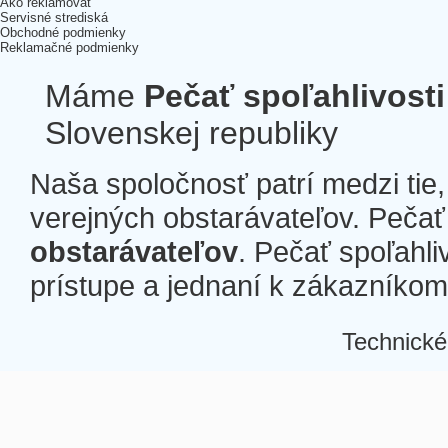
Ako reklamovať
Servisné strediská
Obchodné podmienky
Reklamačné podmienky
Máme
Pečať spoľahlivosti
Slovenskej republiky
Naša spoločnosť patrí medzi tie
verejných obstarávateľov. Pečať 
obstarávateľov
. Pečať spoľahli
prístupe a jednaní k zákazníkom a
Technické
Â
Â
Â