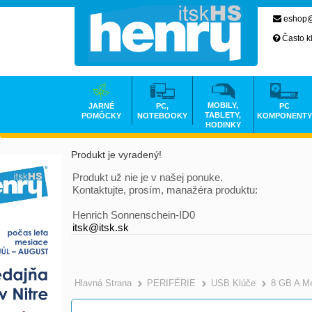
eshop@
Často k
MOBILY,
JARNÉ
PC,
PC
TABLETY,
POMÔCKY
NOTEBOOKY
KOMPONENTY
HODINKY
Produkt je vyradený!
Produkt už nie je v našej ponuke.
Kontaktujte, prosím, manažéra produktu:
Henrich Sonnenschein-ID0
itsk@itsk.sk
Hlavná Strana
PERIFÉRIE
USB Klúče
8 GB A M