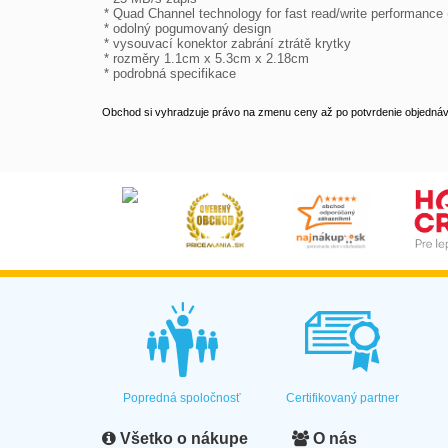
* Quad Channel technology for fast read/write performance
* odolný pogumovaný design

* vysouvací konektor zabrání ztrátě krytky

* rozměry 1.1cm x 5.3cm x 2.18cm

* podrobná specifikace 
Obchod si vyhradzuje právo na zmenu ceny až po potvrdenie objednávk
Popredná spoločnosť
Certifikovaný partner
Všetko o nákupe
O nás