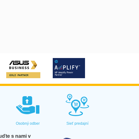
Osobný odber
Sieť predajní
ďte s nami v