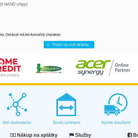
 (4 NAND chipy)

y. Obrázok má len ilustračný charakter.
Prejsť na vrch stránky...
Sieť dodávateľov
Široký sortiment
Rýchle doručenie
Nákup na splátky
Služby
Bu