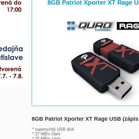
>
>
8GB Patriot Xporter XT Rage
8GB Patriot Xporter XT Rage USB (záp
* superrychlý USB disk

* 27 MB/s čtení

* 25 MB/s zápis
