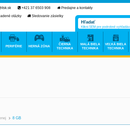
itsk.sk
+421 37 6503 908
Predajne a kontakty
ladené otázky
Sledovanie zásielky
Klikni SEM pre podrobné vyhľadáv
ČIERNA
MALÁ BIELA
VEĽKÁ BIELA
PERIFÉRIE
HERNÁ ZÓNA
TECHNIKA
TECHNIKA
TECHNIKA
enej
8 GB