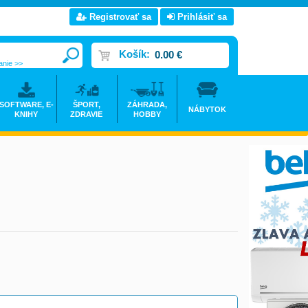
Registrovať sa
Prihlásiť sa
Košík:
0.00 €
anie >>
SOFTWARE, E-
ŠPORT,
ZÁHRADA,
NÁBYTOK
KNIHY
ZDRAVIE
HOBBY