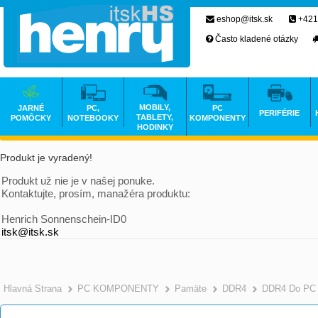
eshop@itsk.sk
+421
Často kladené otázky
MOBILY,
JARNÉ
PC,
PC
PERIFÉRIE
TABLETY,
POMÔCKY
NOTEBOOKY
KOMPONENTY
HODINKY
Produkt je vyradený!
Produkt už nie je v našej ponuke.
Kontaktujte, prosím, manažéra produktu:
Henrich Sonnenschein-ID0
itsk@itsk.sk
Hlavná Strana
PC KOMPONENTY
Pamäte
DDR4
DDR4 Do PC