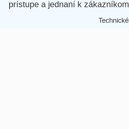
prístupe a jednaní k zákazníkom a
Technické
Â
Â
Â