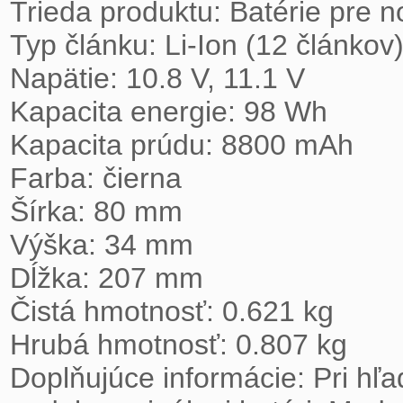
 Trieda produktu: Batérie pre notebooky

 Typ článku: Li-Ion (12 článkov)

 Napätie: 10.8 V, 11.1 V

 Kapacita energie: 98 Wh

 Kapacita prúdu: 8800 mAh

 Farba: čierna

 Šírka: 80 mm

 Výška: 34 mm

 Dĺžka: 207 mm

 Čistá hmotnosť: 0.621 kg

 Hrubá hmotnosť: 0.807 kg

 Doplňujúce informácie: Pri hľadaní batérie overujte výber aj podľa konkrétneho 