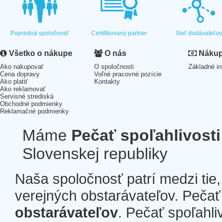
Popredná spoločnosť
Certifikovaný partner
Sieť dodávateľo
Všetko o nákupe
O nás
Nákup 
Ako nakupovať
O spoločnosti
Základné in
Cena dopravy
Voľné pracovné pozície
Ako platiť
Kontakty
Ako reklamovať
Servisné strediská
Obchodné podmienky
Reklamačné podmienky
Máme
Pečať spoľahlivosti
Slovenskej republiky
Naša spoločnosť patrí medzi tie
verejných obstarávateľov. Pečať 
obstarávateľov
. Pečať spoľahli