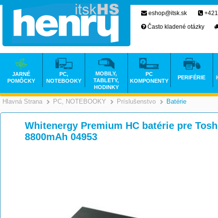
eshop@itsk.sk
+421
Často kladené otázky
MOBILY,
JARNÉ
PC,
PC
PERIFÉRIE
TABLETY,
POMÔCKY
NOTEBOOKY
KOMPONENTY
HODINKY
Hlavná Strana
PC, NOTEBOOKY
Príslušenstvo
Batérie
>
>
Whitenergy Premium HC batérie pre Toshi
8800mAh 04953