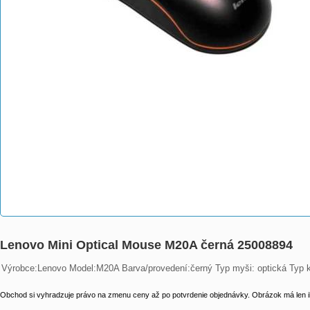
Lenovo Mini Optical Mouse M20A černá 25008894
Výrobce:Lenovo Model:M20A Barva/provedení:černý Typ myši: optická Typ ko
Obchod si vyhradzuje právo na zmenu ceny až po potvrdenie objednávky. Obrázok má len il