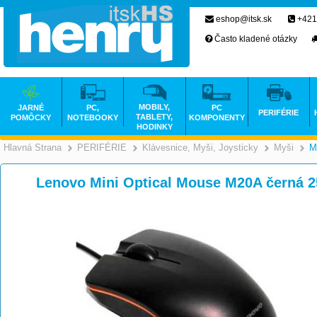
eshop@itsk.sk
+421
Často kladené otázky
MOBILY,
JARNÉ
PC,
PC
PERIFÉRIE
TABLETY,
POMÔCKY
NOTEBOOKY
KOMPONENTY
HODINKY
Hlavná Strana
PERIFÉRIE
Klávesnice, Myši, Joysticky
Myši
M
>
>
Lenovo Mini Optical Mouse M20A černá 