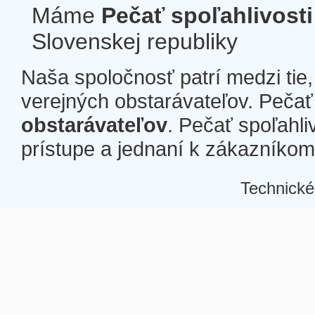
Máme
Pečať spoľahlivosti
Slovenskej republiky
Naša spoločnosť patrí medzi tie
verejných obstarávateľov. Pečať 
obstarávateľov
. Pečať spoľahli
prístupe a jednaní k zákazníkom a
Technické
Â
Â
Â