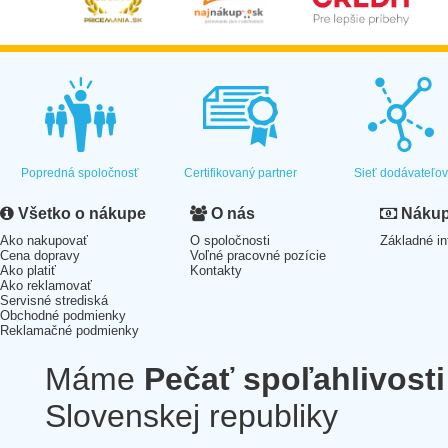
Popredná spoločnosť
Certifikovaný partner
Sieť dodávateľo
Všetko o nákupe
O nás
Nákup 
Ako nakupovať
O spoločnosti
Základné in
Cena dopravy
Voľné pracovné pozície
Ako platiť
Kontakty
Ako reklamovať
Servisné strediská
Obchodné podmienky
Reklamačné podmienky
Máme
Pečať spoľahlivosti
Slovenskej republiky