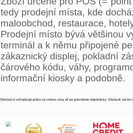
Zboží určené pro POS (="point o
tedy prodejní místa, kde docház
maloobchod, restaurace, hotely, 
Prodejní místo bývá většinou 
terminál a k němu připojené per
zákaznický displej, pokladní zás
čárového kódu, váhy, programov
informační kiosky a podobně.
Obchod si vyhradzuje právo na zmenu ceny až po potvrdenie objednávky. Obrázok má len il