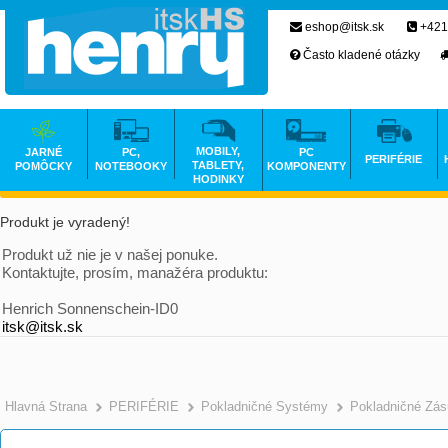
eshop@itsk.sk
+421
Často kladené otázky
MOBILY,
JARNÉ
PC,
PC
PERIFÉRIE
TABLETY,
POMÔCKY
NOTEBOOKY
KOMPONENTY
HODINKY
Produkt je vyradený!
Produkt už nie je v našej ponuke.
Kontaktujte, prosím, manažéra produktu:
Henrich Sonnenschein-ID0
itsk@itsk.sk
Hlavná Strana
PERIFÉRIE
Pokladničné Systémy
Pokladničné Zá