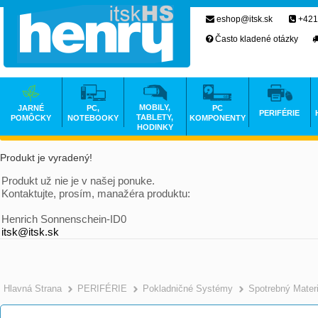
eshop@itsk.sk
+421
Často kladené otázky
MOBILY,
JARNÉ
PC,
PC
PERIFÉRIE
TABLETY,
POMÔCKY
NOTEBOOKY
KOMPONENTY
HODINKY
Produkt je vyradený!
Produkt už nie je v našej ponuke.
Kontaktujte, prosím, manažéra produktu:
Henrich Sonnenschein-ID0
itsk@itsk.sk
Hlavná Strana
PERIFÉRIE
Pokladničné Systémy
Spotrebný Mater