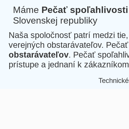
Máme
Pečať spoľahlivosti
Slovenskej republiky
Naša spoločnosť patrí medzi tie
verejných obstarávateľov. Pečať 
obstarávateľov
. Pečať spoľahli
prístupe a jednaní k zákazníkom a
Technické
Â
Â
Â