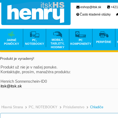
eshop@itsk.sk
+421
Často kladené otázky
MOBILY,
JARNÉ
PC,
PC
PERIFÉRIE
TABLETY,
POMÔCKY
NOTEBOOKY
KOMPONENTY
HODINKY
Produkt je vyradený!
Produkt už nie je v našej ponuke.
Kontaktujte, prosím, manažéra produktu:
Henrich Sonnenschein-ID0
itsk@itsk.sk
Hlavná Strana
PC, NOTEBOOKY
Príslušenstvo
Chladiče