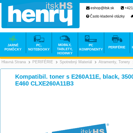
eshop@itsk.sk
+421
Často kladené otázky
MOBILY,
JARNÉ
PC,
PC
PERIFÉRIE
TABLETY,
POMÔCKY
NOTEBOOKY
KOMPONENTY
HODINKY
Hlavná Strana
PERIFÉRIE
Spotrebný Materiál
Atramenty, Tonery
>
>
>
Kompatibil. toner s E260A11E, black, 350
E460 CLXE260A11B3