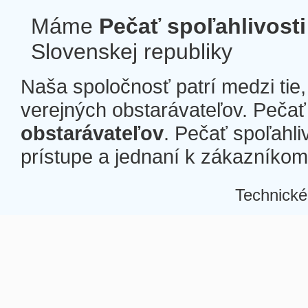
Máme
Pečať spoľahlivosti
Slovenskej republiky
Naša spoločnosť patrí medzi tie
verejných obstarávateľov. Pečať 
obstarávateľov
. Pečať spoľahli
prístupe a jednaní k zákazníkom a
Technické
Â
Â
Â