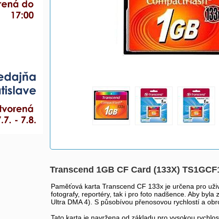
Transcend 1GB CF Card (133X) TS1GCF
Paměťová karta Transcend CF 133x je určena pro uživat
fotografy, reportéry, tak i pro foto nadšence. Aby byl
Ultra DMA 4). S působívou přenosovou rychlostí a obrovs
Tato karta je navržena od základu pro vysokou rychlo