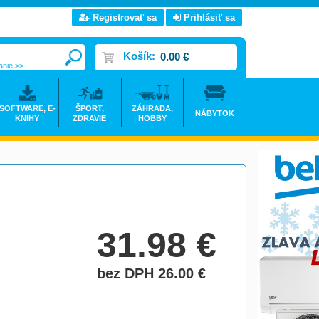
Registrovať sa
Prihlásiť sa
Košík:
0.00 €
anie >>
SOFTWARE, E-
ŠPORT,
ZÁHRADA,
NÁBYTOK
KNIHY
ZDRAVIE
HOBBY
31.98
€
bez DPH 26.00
€
do košíka