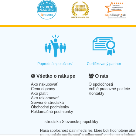
Popredná spoločnosť
Certifikovaný partner
Všetko o nákupe
O nás
Ako nakupovať
O spoločnosti
Cena dopravy
Voľné pracovné pozície
Ako platiť
Kontakty
Ako reklamovať
Servisné strediská
Obchodné podmienky
Reklamačné podmienky
strediska Slovenskej republiky
Naša spoločnosť patrí medzi tie, ktoré boli hodnotené ako
reprezentuje
serióznosť a odbornosť
v prístupe a jednaní