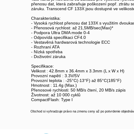
přenosu dat, která zabraňuje poškození popř. ztrátu s
záruku. Transcend CF 133X jsou dostupné ve veliko
Charakteristika:
- Vysoká rychlost přenosu dat 133X s využitím dvouk
- Přenosová rychlost: až 21,5MB/sec(Max)*
- Podpora Ultra DMA mode 0-4
- Odpovídá specifikaci CF4.0
- Vestavěná hardwarová technologie ECC
- Rozhraní ATA
- Nízká spotřeba
- Doživotní záruka
Specifikace:
Velikost : 42.8mm x 36.4mm x 3.3mm (L x W x H)
Provozní napětí : 3.3V/5V
Provozní teplota : -25°C(-13°F) až 85°C(185°F)
Hmotnost : 11.4g (Max.)
Přenosové rychlosti: 50 MB/s čtení, 20 MB/s zápis
Životnost: až 10 000 cyklů
CompactFlash: Type I
Obchod si vyhradzuje právo na zmenu ceny až po potvrdenie objednávk