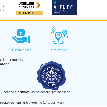
Osobný odber
Sieť predajní
ďte s nami v
akte:
e
Pečať spoľahlivosti
od Národného informačného
spokojnosť obstarávateľov
. Pečať spoľahlivosti