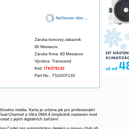
Načítavam dáta ...
Záruka koncový zákazník:
60 Mesiacov
Záruka firma: 60 Mesiacov
Výrobca:
Transcend
Kód:
ITK079132
Part No.: TS1GCF133
ěťového média. Karta je určena jak pro profesionální
mu Dual-Channel a Ultra DMA 4 (implicitně nastaven mod
tat z jejich digitálních zařízení.
tion Code) pro automatickou detekci a opravu chyb při