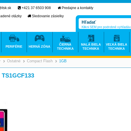
itsk.sk
+421 37 6503 908
Predajne a kontakty
ladené otázky
Sledovanie zásielky
Klikni SEM pre podrobné vyhľadáv
ČIERNA
MALÁ BIELA
VEĽKÁ BIELA
PERIFÉRIE
HERNÁ ZÓNA
TECHNIKA
TECHNIKA
TECHNIKA
y
Ostatné
Compact Flash
1GB
>
>
>
) TS1GCF133