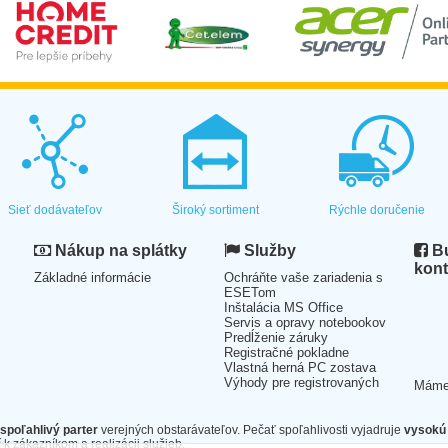
Sieť dodávateľov
Široký sortiment
Rýchle doručenie
Nákup na splátky
Služby
Bu
kont
Základné informácie
Ochráňte vaše zariadenia s
ESETom
Inštalácia MS Office
Servis a opravy notebookov
Predĺženie záruky
Registračné pokladne
Vlastná herná PC zostava
Výhody pre registrovaných
Mám
spoľahlivý parter
verejných obstarávateľov. Pečať spoľahlivosti vyjadruje
vysokú 
 k zákazníkom a realizácii služieb.