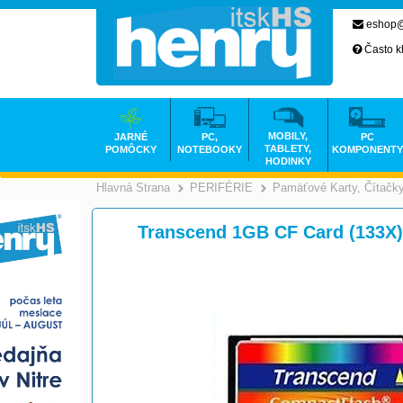
eshop@
Často k
MOBILY,
JARNÉ
PC,
PC
TABLETY,
POMÔCKY
NOTEBOOKY
KOMPONENTY
HODINKY
Hlavná Strana
PERIFÉRIE
Pamäťové Karty, Čítačk
>
>
Transcend 1GB CF Card (133X