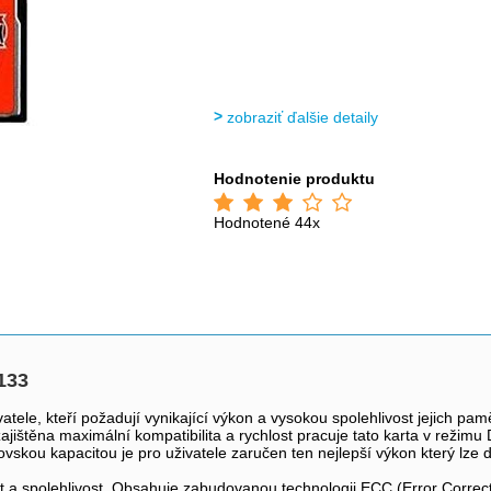
zobraziť ďalšie detaily
Hodnotenie produktu
Hodnotené 44x
133
ele, kteří požadují vynikající výkon a vysokou spolehlivost jejich pam
a zajištěna maximální kompatibilita a rychlost pracuje tato karta v reži
kou kapacitou je pro uživatele zaručen ten nejlepší výkon který lze dos
st a spolehlivost. Obsahuje zabudovanou technologii ECC (Error Correc