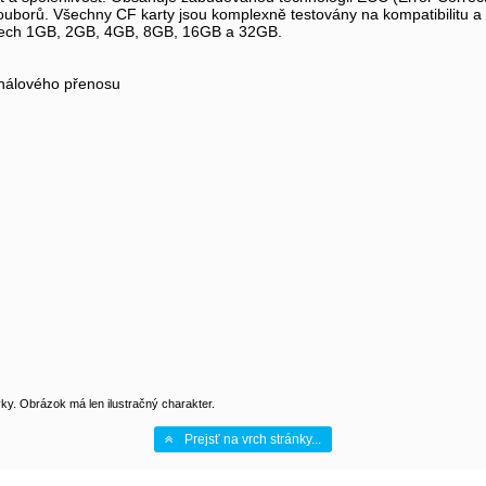
ouborů. Všechny CF karty jsou komplexně testovány na kompatibilitu a s
stech 1GB, 2GB, 4GB, 8GB, 16GB a 32GB.
análového přenosu
y. Obrázok má len ilustračný charakter.
Prejsť na vrch stránky...