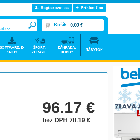
Registrovať sa
Prihlásiť sa
Košík:
0.00 €
anie >>
SOFTWARE, E-
ŠPORT,
ZÁHRADA,
NÁBYTOK
KNIHY
ZDRAVIE
HOBBY
96.17
€
bez DPH 78.19
€
do košíka