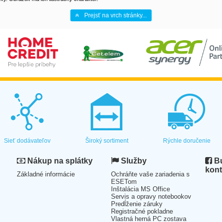
Prejsť na vrch stránky...
Sieť dodávateľov
Široký sortiment
Rýchle doručenie
Nákup na splátky
Služby
Bu
kont
Základné informácie
Ochráňte vaše zariadenia s
ESETom
Inštalácia MS Office
Servis a opravy notebookov
Predĺženie záruky
Registračné pokladne
Vlastná herná PC zostava