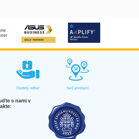
Osobný odber
Sieť predajní
ďte s nami v
akte: