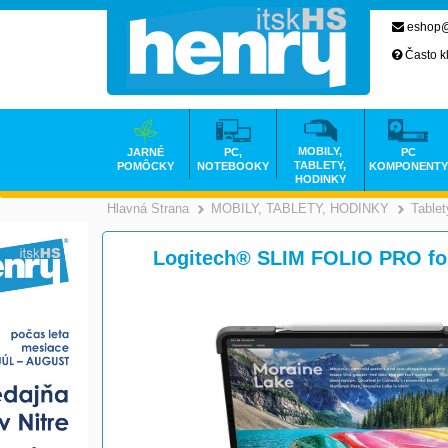
eshop@
Často k
MOBILY,
JARNÉ
PC,
PC
TABLETY,
POMÔCKY
NOTEBOOKY
KOMPONENTY
HODINKY
Hlavná Strana
MOBILY, TABLETY, HODINKY
Tablet
>
Logitech® SLIM FOLIO PRO fo