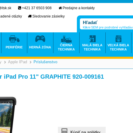
itsk.sk
+421 37 6503 908
Predajne a kontakty
ladené otázky
Sledovanie zásielky
Klikni SEM pre podrobné vyhľadáv
ČIERNA
MALÁ BIELA
VEĽKÁ BIELA
PERIFÉRIE
HERNÁ ZÓNA
TECHNIKA
TECHNIKA
TECHNIKA
y
Apple IPad
Príslušenstvo
>
>
>
r iPad Pro 11" GRAPHITE 920-009161
Kúpiť na splátky.