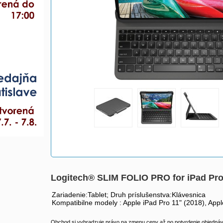
Logitech® SLIM FOLIO PRO for iPad Pr
Zariadenie:Tablet; Druh príslušenstva:Klávesnica
Kompatibilne modely : Apple iPad Pro 11" (2018), Appl
Obchod si vyhradzuje právo na zmenu ceny až po potvrdenie objednávk