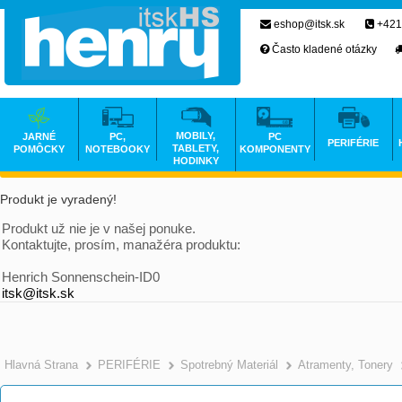
eshop@itsk.sk
+421
Často kladené otázky
MOBILY,
JARNÉ
PC,
PC
PERIFÉRIE
TABLETY,
POMÔCKY
NOTEBOOKY
KOMPONENTY
HODINKY
Produkt je vyradený!
Produkt už nie je v našej ponuke.
Kontaktujte, prosím, manažéra produktu:
Henrich Sonnenschein-ID0
itsk@itsk.sk
Hlavná Strana
PERIFÉRIE
Spotrebný Materiál
Atramenty, Tonery