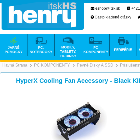
eshop@itsk.sk
+421
Často kladené otázky
MOBILY,
JARNÉ
PC,
PC
PERIFÉRIE
TABLETY,
POMÔCKY
NOTEBOOKY
KOMPONENTY
HODINKY
Hlavná Strana
PC KOMPONENTY
Pevné Disky A SSD
Príslušens
>
>
HyperX Cooling Fan Accessory - Black