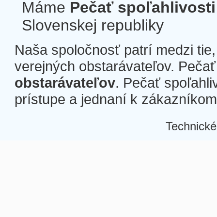
Máme
Pečať spoľahlivosti
Slovenskej republiky
Naša spoločnosť patrí medzi tie
verejných obstarávateľov. Pečať 
obstarávateľov
. Pečať spoľahli
prístupe a jednaní k zákazníkom a
Technické
Â
Â
Â