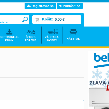
Registrovať sa
Prihlásiť sa
Košík:
0.00 €
anie >>
SOFTWARE, E-
ŠPORT,
ZÁHRADA,
NÁBYTOK
KNIHY
ZDRAVIE
HOBBY