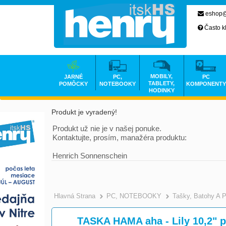
eshop@
Často k
MOBILY,
JARNÉ
PC,
PC
TABLETY,
POMÔCKY
NOTEBOOKY
KOMPONENTY
HODINKY
Produkt je vyradený!
Produkt už nie je v našej ponuke.
Kontaktujte, prosím, manažéra produktu:
Henrich Sonnenschein
Hlavná Strana
PC, NOTEBOOKY
Tašky, Batohy A 
TASKA HAMA aha - Lily 10,2" 