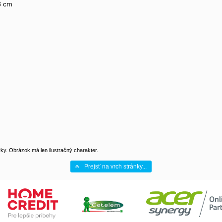
8 cm
y. Obrázok má len ilustračný charakter.
Prejsť na vrch stránky...