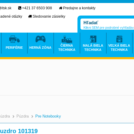
itsk.sk
+421 37 6503 908
Predajne a kontakty
ladené otázky
Sledovanie zásielky
Klikni SEM pre podrobné vyhľadáv
ČIERNA
MALÁ BIELA
VEĽKÁ BIELA
PERIFÉRIE
HERNÁ ZÓNA
TECHNIKA
TECHNIKA
TECHNIKA
Púzdra
Púzdra
Pre Notebooky
puzdro 101319