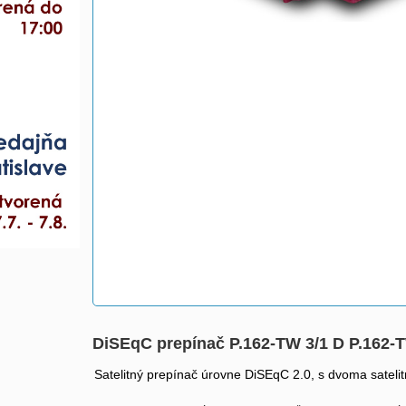
DiSEqC prepínač P.162-TW 3/1 D P.162
Satelitný prepínač úrovne DiSEqC 2.0, s dvoma satel