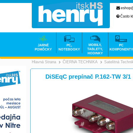
eshop@
Často k
MOBILY,
JARNÉ
PC,
PC
TABLETY,
POMÔCKY
NOTEBOOKY
KOMPONENTY
HODINKY
Hlavná Strana
ČIERNA TECHNIKA
Satelitná Techni
>
DiSEqC prepínač P.162-TW 3/1