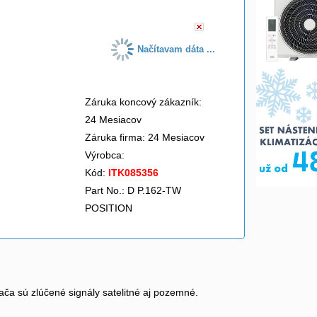
Načítavam dáta ...
Záruka koncový zákazník:
24 Mesiacov
Záruka firma: 24 Mesiacov
Výrobca:
Kód:
ITK085356
Part No.: D P.162-TW
POSITION
ča sú zlúčené signály satelitné aj pozemné.