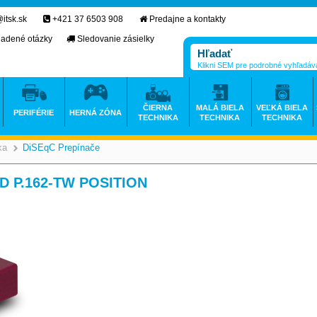
itsk.sk
+421 37 6503 908
Predajne a kontakty
ladené otázky
Sledovanie zásielky
Klikni SEM pre podrobné vyhľadáv
ČIERNA
MALÁ BIELA
VEĽKÁ BIELA
PERIFÉRIE
HERNÁ ZÓNA
TECHNIKA
TECHNIKA
TECHNIKA
ka
DiSEqC Prepínače
>
>
 D P.162-TW POSITION