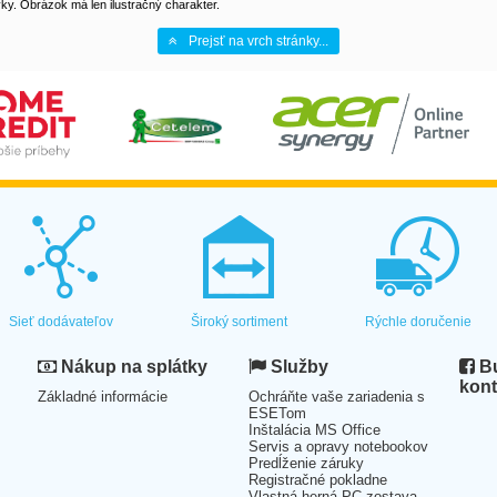
y. Obrázok má len ilustračný charakter.
Prejsť na vrch stránky...
Sieť dodávateľov
Široký sortiment
Rýchle doručenie
Nákup na splátky
Služby
Bu
kont
Základné informácie
Ochráňte vaše zariadenia s
ESETom
Inštalácia MS Office
Servis a opravy notebookov
Predĺženie záruky
Registračné pokladne
Vlastná herná PC zostava