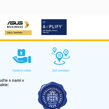
Osobný odber
Sieť predajní
ďte s nami v
akte: