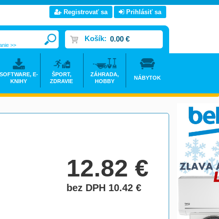
Registrovať sa
Prihlásiť sa
Košík:
0.00 €
anie >>
SOFTWARE, E-
ŠPORT,
ZÁHRADA,
NÁBYTOK
KNIHY
ZDRAVIE
HOBBY
12.82
€
bez DPH 10.42
€
do košíka