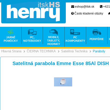
eshop@itsk.sk
+421
Často kladené otázky
MOBILY,
JARNÉ
PC,
PC
PERIFÉRIE
TABLETY,
POMÔCKY
NOTEBOOKY
KOMPONENTY
HODINKY
Hlavná Strana
ČIERNA TECHNIKA
Satelitná Technika
Paraboly
>
>
Satelitná parabola Emme Esse 85Al DIS