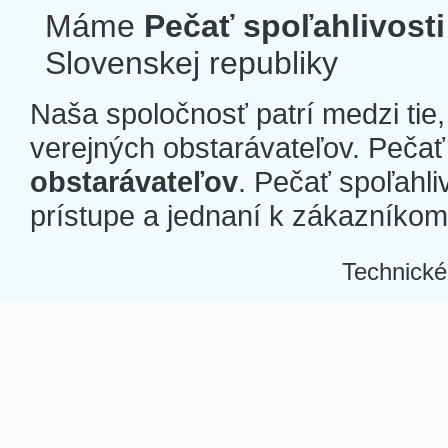
Máme
Pečať spoľahlivosti
Slovenskej republiky
Naša spoločnosť patrí medzi tie
verejných obstarávateľov. Pečať 
obstarávateľov
. Pečať spoľahli
prístupe a jednaní k zákazníkom a
Technické
Â
Â
Â