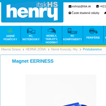
eshop@itsk.sk
+421
Často kladené otázky
MOBILY,
JARNÉ
PC,
PC
PERIFÉRIE
TABLETY,
POMÔCKY
NOTEBOOKY
KOMPONENTY
HODINKY
Hlavná Strana
HERNÁ ZÓNA
Herné Konzoly, Hry
Príslušenstvo
>
>
Magnet EERINESS