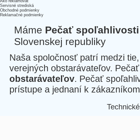
Ako reklamovať
Servisné strediská
Obchodné podmienky
Reklamačné podmienky
Máme
Pečať spoľahlivosti
Slovenskej republiky
Naša spoločnosť patrí medzi tie
verejných obstarávateľov. Pečať 
obstarávateľov
. Pečať spoľahli
prístupe a jednaní k zákazníkom a
Technické
Â
Â
Â