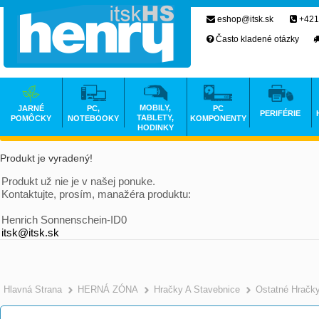
eshop@itsk.sk
+421
Často kladené otázky
MOBILY,
JARNÉ
PC,
PC
PERIFÉRIE
TABLETY,
POMÔCKY
NOTEBOOKY
KOMPONENTY
HODINKY
Produkt je vyradený!
Produkt už nie je v našej ponuke.
Kontaktujte, prosím, manažéra produktu:
Henrich Sonnenschein-ID0
itsk@itsk.sk
Hlavná Strana
HERNÁ ZÓNA
Hračky A Stavebnice
Ostatné Hračk