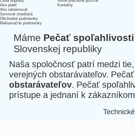
Cena dopravy
Voľné pracovné pozície
Ako platiť
Kontakty
Ako reklamovať
Servisné strediská
Obchodné podmienky
Reklamačné podmienky
Máme
Pečať spoľahlivosti
Slovenskej republiky
Naša spoločnosť patrí medzi tie
verejných obstarávateľov. Pečať 
obstarávateľov
. Pečať spoľahli
prístupe a jednaní k zákazníkom a
Technické
Â
Â
Â