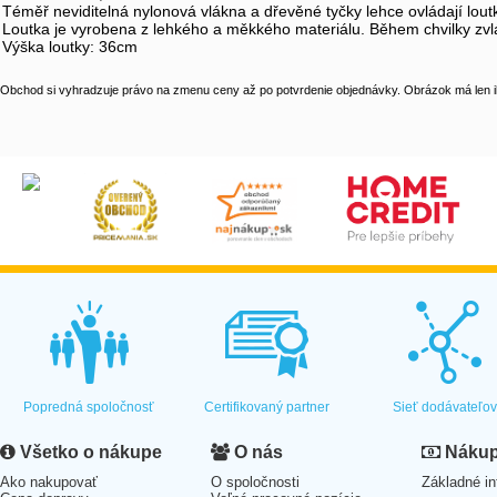
Téměř neviditelná nylonová vlákna a dřevěné tyčky lehce ovládají lout
Loutka je vyrobena z lehkého a měkkého materiálu. Během chvilky zvlá
Výška loutky: 36cm
Obchod si vyhradzuje právo na zmenu ceny až po potvrdenie objednávky. Obrázok má len il
Popredná spoločnosť
Certifikovaný partner
Sieť dodávateľo
Všetko o nákupe
O nás
Nákup 
Ako nakupovať
O spoločnosti
Základné in