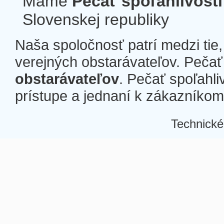
Máme
Pečať spoľahlivosti
Slovenskej republiky
Naša spoločnosť patrí medzi tie
verejných obstarávateľov. Pečať 
obstarávateľov
. Pečať spoľahli
prístupe a jednaní k zákazníkom a
Technické
Â
Â
Â