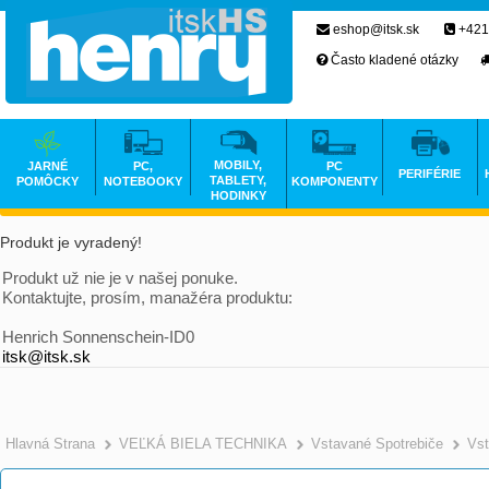
eshop@itsk.sk
+421
Často kladené otázky
MOBILY,
JARNÉ
PC,
PC
PERIFÉRIE
TABLETY,
POMÔCKY
NOTEBOOKY
KOMPONENTY
HODINKY
Produkt je vyradený!
Produkt už nie je v našej ponuke.
Kontaktujte, prosím, manažéra produktu:
Henrich Sonnenschein-ID0
itsk@itsk.sk
Hlavná Strana
VEĽKÁ BIELA TECHNIKA
Vstavané Spotrebiče
Vst