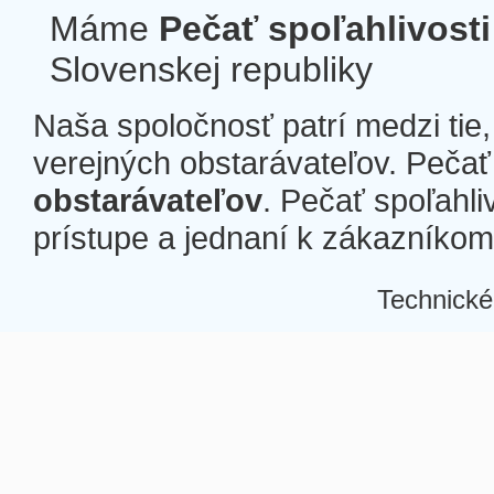
Máme
Pečať spoľahlivosti
Slovenskej republiky
Naša spoločnosť patrí medzi tie
verejných obstarávateľov. Pečať 
obstarávateľov
. Pečať spoľahli
prístupe a jednaní k zákazníkom a
Technické
Â
Â
Â