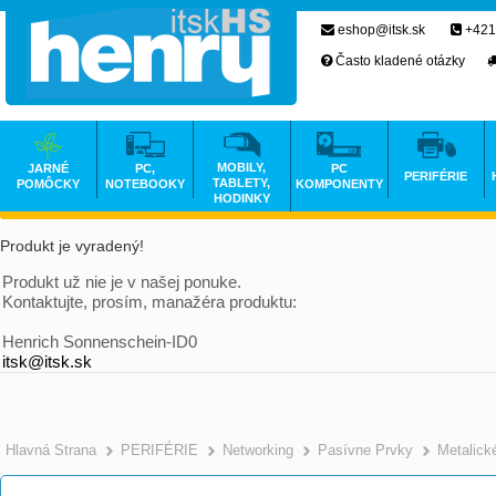
eshop@itsk.sk
+421
Často kladené otázky
MOBILY,
JARNÉ
PC,
PC
PERIFÉRIE
TABLETY,
POMÔCKY
NOTEBOOKY
KOMPONENTY
HODINKY
Produkt je vyradený!
Produkt už nie je v našej ponuke.
Kontaktujte, prosím, manažéra produktu:
Henrich Sonnenschein-ID0
itsk@itsk.sk
Hlavná Strana
PERIFÉRIE
Networking
Pasívne Prvky
Metalick