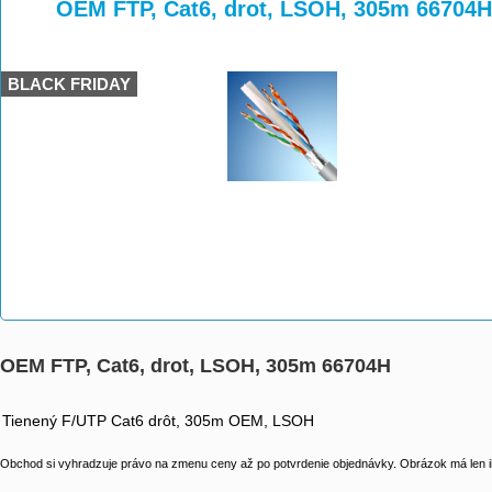
>
>
>
OEM FTP, Cat6, drot, LSOH, 305m 66704H
BLACK FRIDAY
OEM FTP, Cat6, drot, LSOH, 305m 66704H
Tienený F/UTP Cat6 drôt, 305m OEM, LSOH
Obchod si vyhradzuje právo na zmenu ceny až po potvrdenie objednávky. Obrázok má len il