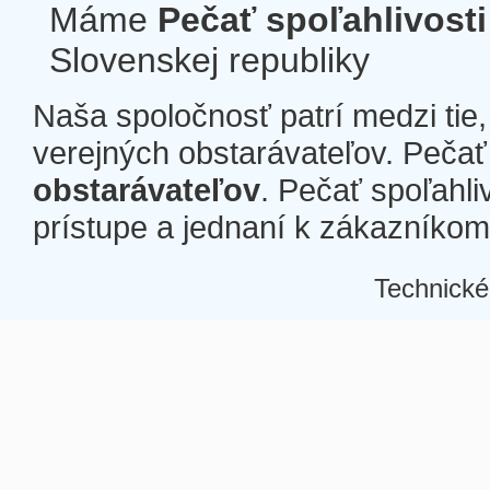
Máme
Pečať spoľahlivosti
Slovenskej republiky
Naša spoločnosť patrí medzi tie
verejných obstarávateľov. Pečať 
obstarávateľov
. Pečať spoľahli
prístupe a jednaní k zákazníkom a
Technické
Â
Â
Â