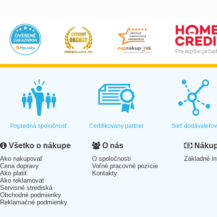
Popredná spoločnosť
Certifikovaný partner
Sieť dodávateľo
Všetko o nákupe
O nás
Nákup 
Ako nakupovať
O spoločnosti
Základné in
Cena dopravy
Voľné pracovné pozície
Ako platiť
Kontakty
Ako reklamovať
Servisné strediská
Obchodné podmienky
Reklamačné podmienky