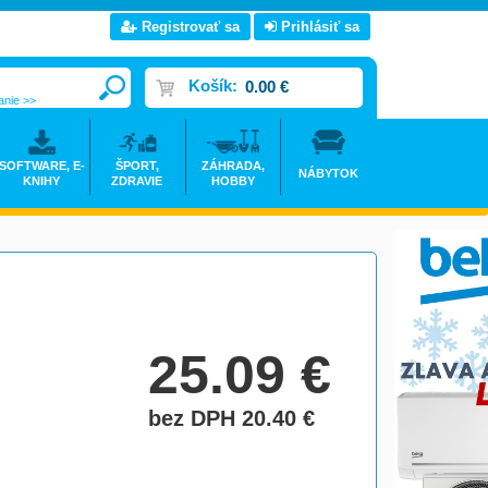
Registrovať sa
Prihlásiť sa
Košík:
0.00 €
anie >>
SOFTWARE, E-
ŠPORT,
ZÁHRADA,
NÁBYTOK
KNIHY
ZDRAVIE
HOBBY
25.09
€
bez DPH 20.40
€
do košíka