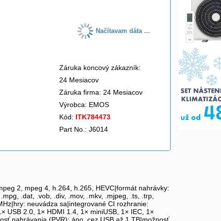
Načítavam dáta ...
Záruka koncový zákazník:
24 Mesiacov
Záruka firma: 24 Mesiacov
Výrobca:
EMOS
Kód:
ITK784473
Part No.: J6014
mpeg 2, mpeg 4, h.264, h.265, HEVC|formát nahrávky:
, .dat, .vob, .div, .mov, .mkv, .mjpeg, .ts, .trp,
z|hry: neuvádza sa|integrované CI rozhranie:
 1× USB 2.0, 1× HDMI 1.4, 1× miniUSB, 1× IEC, 1×
osť nahrávania (PVR): áno, cez USB až 1 TB|možnosť