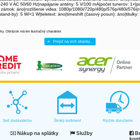
240 V AC 50/60 Hz|napájanie antény: 5 V/100 mA|počet tunerov: 1×|po
ký zámok: áno|rozlíšenie videa: 1080p/1080i/720p/480p/576p/480i/576i
and-by): 5 W/<1 W|teletext: áno|timeshift (časový posun): áno|titulky:
y. Obrázok má len ilustračný charakter.
Prejsť na vrch stránky...
Sieť dodávateľov
Široký sortiment
Rýchle doručenie
Nákup na splátky
Služby
Bu
kont