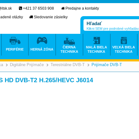
itsk.sk
+421 37 6503 908
Predajne a kontakty
ladené otázky
Sledovanie zásielky
Klikni SEM pre podrobné vyhľadáv
ČIERNA
MALÁ BIELA
VEĽKÁ BIELA
PERIFÉRIE
HERNÁ ZÓNA
TECHNIKA
TECHNIKA
TECHNIKA
ka
Digitálne Prijímače
Terestriálne DVB-T
Prijímače DVB-T
>
>
>
>
S HD DVB-T2 H.265/HEVC J6014