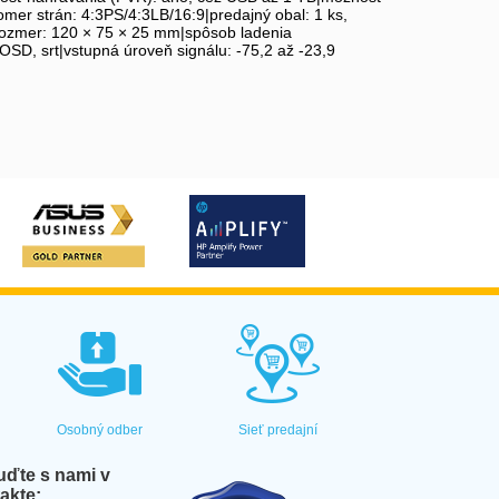
mer strán: 4:3PS/4:3LB/16:9|predajný obal: 1 ks,
|rozmer: 120 × 75 × 25 mm|spôsob ladenia
 OSD, srt|vstupná úroveň signálu: -75,2 až -23,9
Osobný odber
Sieť predajní
ďte s nami v
akte: