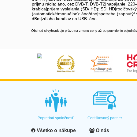
príjmu rádia: áno, cez DVB-T, DVB-T2|napájanie: 220–
krabica|príjem vysielania (SD/ HD): SD, HD|rodičovs
(automatické/manuálne): áno/áno|spotreba (zapnutý/ st
dBm|záloha kanálov na USB: áno
Obchod si vyhradzuje právo na zmenu ceny až po potvrdenie objednávk
Popredná spoločnosť
Certifikovaný partner
Všetko o nákupe
O nás