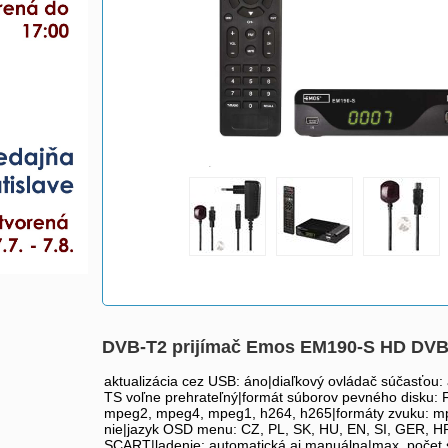
DVB-T2 prijímač Emos EM190-S HD DVB
aktualizácia cez USB: áno|diaľkový ovládač súčasťo
TS voľne prehrateľný|formát súborov pevného disku: FAT
mpeg2, mpeg4, mpeg1, h264, h265|formáty zvuku: mp
nie|jazyk OSD menu: CZ, PL, SK, HU, EN, SI, GER, HR,
SCART|ladenie: automatická aj manuálna|max. počet 