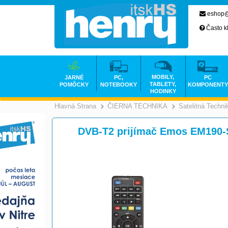
eshop@
Často k
MOBILY,
JARNÉ
PC,
PC
TABLETY,
POMÔCKY
NOTEBOOKY
KOMPONENTY
HODINKY
Hlavná Strana
ČIERNA TECHNIKA
Satelitná Techni
>
DVB-T2 prijímač Emos EM190-