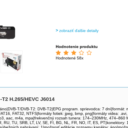
zobraziť ďalšie detaily
Hodnotenie produktu
Hodnotené 58x
-T2 H.265/HEVC J6014
u: áno|DVB-T/DVB-T2: DVB-T2|EPG program. sprievodca: 7 dní|formát: 
16, FAT32, NTFS|formáty fotiek: jpeg, bmp, png|formáty videa: .avi, .mpg
3, aac, m4a, mpa|frekvenčný rozsah tunera: 174–230MHz, 474–860 MH
 RU, TU, SRB, LT, LV, SE, FI, BG, NL, FR, NO, IT, ES, PT|konektory:
súbežných nahrávaní: 1|možnosť editácie zoznamu kanálov: áno|možn