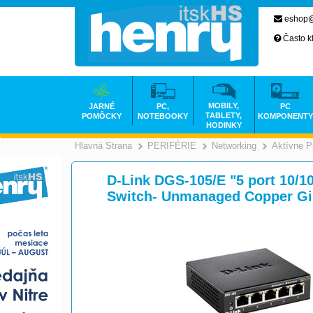
eshop@
Často k
MOBILY,
JARNÉ
PC,
PC
TABLETY,
POMÔCKY
NOTEBOOKY
KOMPONENTY
HODINKY
Hlavná Strana
PERIFÉRIE
Networking
Aktívne P
>
>
D-Link DGS-105/E "5 port 10/1
Switch- Unmanaged Copper Gi