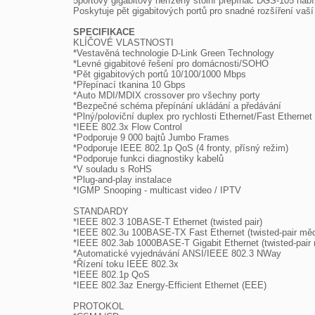

5portový gigabitový neřízený stolní přepínač DGS-105 nabí
Poskytuje pět gigabitových portů pro snadné rozšíření vaší 
SPECIFIKACE

KLÍČOVÉ VLASTNOSTI

*Vestavěná technologie D-Link Green Technology

*Levné gigabitové řešení pro domácnosti/SOHO

*Pět gigabitových portů 10/100/1000 Mbps

*Přepínací tkanina 10 Gbps

*Auto MDI/MDIX crossover pro všechny porty

*Bezpečné schéma přepínání ukládání a předávání

*Plný/poloviční duplex pro rychlosti Ethernet/Fast Ethernet

*IEEE 802.3x Flow Control

*Podporuje 9 000 bajtů Jumbo Frames

*Podporuje IEEE 802.1p QoS (4 fronty, přísný režim)

*Podporuje funkci diagnostiky kabelů

*V souladu s RoHS

*Plug-and-play instalace

*IGMP Snooping - multicast video / IPTV

STANDARDY

*IEEE 802.3 10BASE-T Ethernet (twisted pair)

*IEEE 802.3u 100BASE-TX Fast Ethernet (twisted-pair měd
*IEEE 802.3ab 1000BASE-T Gigabit Ethernet (twisted-pair 
*Automatické vyjednávání ANSI/IEEE 802.3 NWay

*Řízení toku IEEE 802.3x

*IEEE 802.1p QoS

*IEEE 802.3az Energy-Efficient Ethernet (EEE)

PROTOKOL
