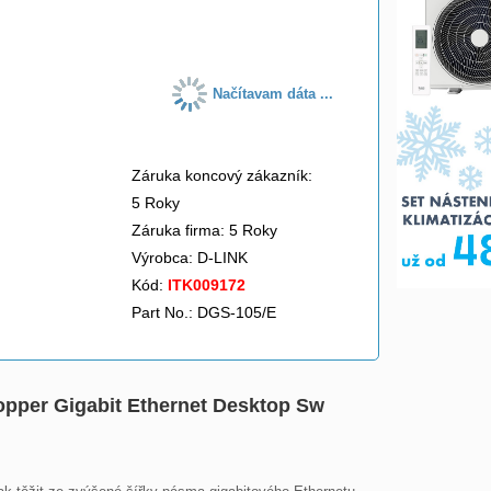
do košíka
Načítavam dáta ...
Záruka koncový zákazník:
5 Roky
Záruka firma: 5 Roky
Výrobca:
D-LINK
Kód:
ITK009172
Part No.: DGS-105/E
opper Gigabit Ethernet Desktop Sw