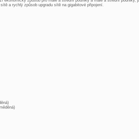
zí ekonomický způsob pro malé a střední podniky a malé a střední podniky, j
sítě a rychlý způsob upgradu sítě na gigabitové připojení.

ěná)

měděná)
