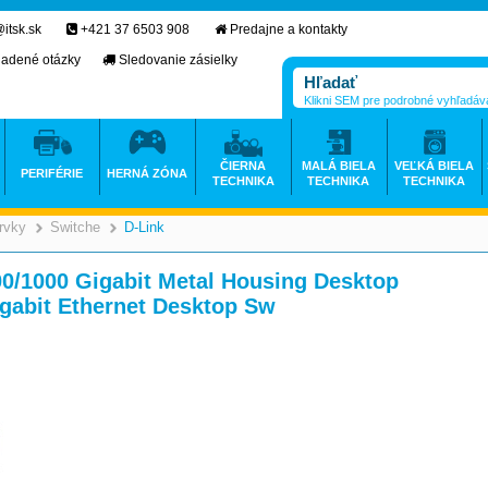
itsk.sk
+421 37 6503 908
Predajne a kontakty
ladené otázky
Sledovanie zásielky
Klikni SEM pre podrobné vyhľadáv
ČIERNA
MALÁ BIELA
VEĽKÁ BIELA
PERIFÉRIE
HERNÁ ZÓNA
TECHNIKA
TECHNIKA
TECHNIKA
rvky
Switche
D-Link
>
>
>
00/1000 Gigabit Metal Housing Desktop
gabit Ethernet Desktop Sw