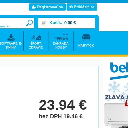
Registrovať sa
Prihlásiť sa
Košík:
0.00 €
anie >>
SOFTWARE, E-
ŠPORT,
ZÁHRADA,
NÁBYTOK
KNIHY
ZDRAVIE
HOBBY
23.94
€
bez DPH 19.46
€