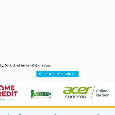
y. Obrázok má len ilustračný charakter.
Prejsť na vrch stránky...