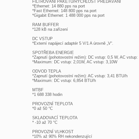
FILTROVÁNÍ PAKETŮ/RYCHLOST PŘEDÁVÁNÍ

*Ethernet: 14 880 pps na port

*Fast Ethernet: 148 800 pps na port

*Gigabit Ethernet: 1 488 000 pps na port

RAM BUFFER

*128 kB na zařízení

DC VSTUP

*Externí napájecí adaptér 5 V/1 A úrovně „V“.

SPOTŘEBA ENERGIE

*Zapnutí (pohotovostní režim): DC vstup: 0,5 W, AC vstup: 
*Maximum: DC vstup: 2,01W, AC vstup: 3,10W

ODVOD TEPLA

*Zapnutí (pohotovostní režim): AC vstup: 3,41 BTU/h

*Maximum: DC vstup: 6,854 BTU/h

MTBF

*1 688 338 hodin

PROVOZNÍ TEPLOTA

*0 až 50 °C

SKLADOVACÍ TEPLOTA

* -10 až 70 °C

PROVOZNÍ VLHKOST

*10% až 90% RH nekondenzující
