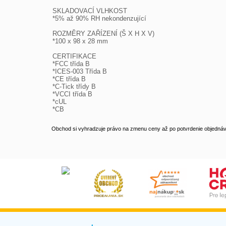
SKLADOVACÍ VLHKOST

*5% až 90% RH nekondenzující

ROZMĚRY ZAŘÍZENÍ (Š X H X V)

*100 x 98 x 28 mm

CERTIFIKACE

*FCC třída B

*ICES-003 Třída B

*CE třída B

*C-Tick třídy B

*VCCI třída B

*cUL

*CB
Obchod si vyhradzuje právo na zmenu ceny až po potvrdenie objednávk