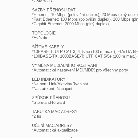
*CSMA/CD

SAZBY PŘENOSU DAT

*Ethernet: 10 Mbps (poloviční duplex), 20 Mbps (plný duplex
*Fast Ethernet: 100 Mbps (poloviční duplex), 200 Mbps (pln
*Gigabit Ethernet: 2000 Mbps (plný duplex)

TOPOLOGIE

*Hvězda

SÍŤOVÉ KABELY

*10BASE-T: UTP CAT 3, 4, 5/5e (100 m max.), EIA/TIA-58
*100BASE-TX, 1000BASE-T: UTP CAT 5/5e (100 m max.), 
VÝMĚNA MEDIÁLNÍHO ROZHRANÍ

*Automatické nastavení MDI/MDIX pro všechny porty

LED INDIKÁTORY

*Na port: Link/Aktivita/Rychlost

*Na zařízení: Napájení

ZPŮSOB PŘENOSU

*Store-and-forward

TABULKA MAC ADRESY

*2 tis

UČENÍ MAC ADRESY

*Automatická aktualizace
