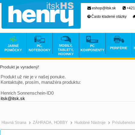
eshop@itsk.sk
+421
Často kladené otázky
MOBILY,
JARNÉ
PC,
PC
PERIFÉRIE
TABLETY,
POMÔCKY
NOTEBOOKY
KOMPONENTY
HODINKY
Produkt je vyradený!
Produkt už nie je v našej ponuke.
Kontaktujte, prosím, manažéra produktu:
Henrich Sonnenschein-ID0
itsk@itsk.sk
Hlavná Strana
ZÁHRADA, HOBBY
Hudobné Nástroje
Príslušenstv