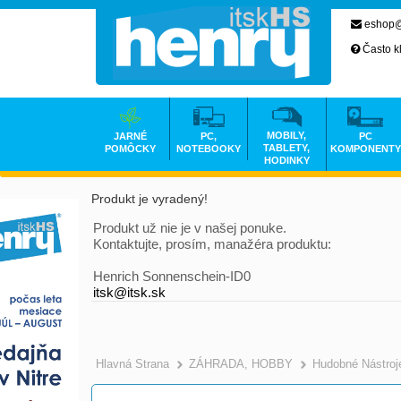
eshop@
Často k
MOBILY,
JARNÉ
PC,
PC
TABLETY,
POMÔCKY
NOTEBOOKY
KOMPONENTY
HODINKY
Produkt je vyradený!
Produkt už nie je v našej ponuke.
Kontaktujte, prosím, manažéra produktu:
Henrich Sonnenschein-ID0
itsk@itsk.sk
Hlavná Strana
ZÁHRADA, HOBBY
Hudobné Nástroj