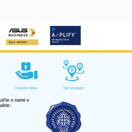
Osobný odber
Sieť predajní
ďte s nami v
akte: