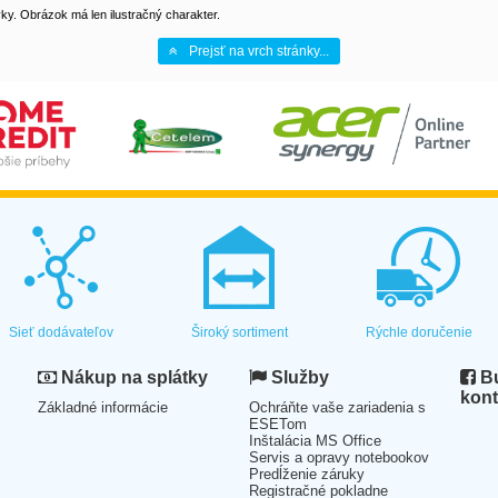
y. Obrázok má len ilustračný charakter.
Prejsť na vrch stránky...
Sieť dodávateľov
Široký sortiment
Rýchle doručenie
Nákup na splátky
Služby
Bu
kont
Základné informácie
Ochráňte vaše zariadenia s
ESETom
Inštalácia MS Office
Servis a opravy notebookov
Predĺženie záruky
Registračné pokladne