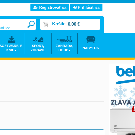
Registrovať sa
Prihlásiť sa
Košík:
0.00 €
anie >>
SOFTWARE, E-
ŠPORT,
ZÁHRADA,
NÁBYTOK
KNIHY
ZDRAVIE
HOBBY