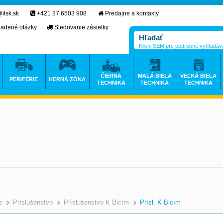
itsk.sk
+421 37 6503 908
Predajne a kontakty
ladené otázky
Sledovanie zásielky
Klikni SEM pre podrobné vyhľadáv
ČIERNA
MALÁ BIELA
VEĽKÁ BIELA
PERIFÉRIE
HERNÁ ZÓNA
TECHNIKA
TECHNIKA
TECHNIKA
e
Príslušenstvo
Príslušenstvo K Bicím
Prísl. K Bicím