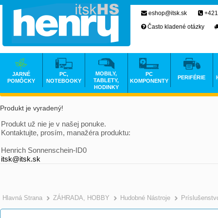
eshop@itsk.sk
+421
Často kladené otázky
MOBILY,
JARNÉ
PC,
PC
PERIFÉRIE
TABLETY,
POMÔCKY
NOTEBOOKY
KOMPONENTY
HODINKY
Produkt je vyradený!
Produkt už nie je v našej ponuke.
Kontaktujte, prosím, manažéra produktu:
Henrich Sonnenschein-ID0
itsk@itsk.sk
Hlavná Strana
ZÁHRADA, HOBBY
Hudobné Nástroje
Príslušenstv