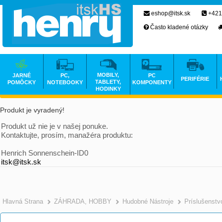
eshop@itsk.sk
+421
Často kladené otázky
MOBILY,
JARNÉ
PC,
PC
PERIFÉRIE
TABLETY,
POMÔCKY
NOTEBOOKY
KOMPONENTY
HODINKY
Produkt je vyradený!
Produkt už nie je v našej ponuke.
Kontaktujte, prosím, manažéra produktu:
Henrich Sonnenschein-ID0
itsk@itsk.sk
Hlavná Strana
ZÁHRADA, HOBBY
Hudobné Nástroje
Príslušenstv