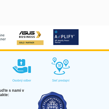
Osobný odber
Sieť predajní
ďte s nami v
akte: