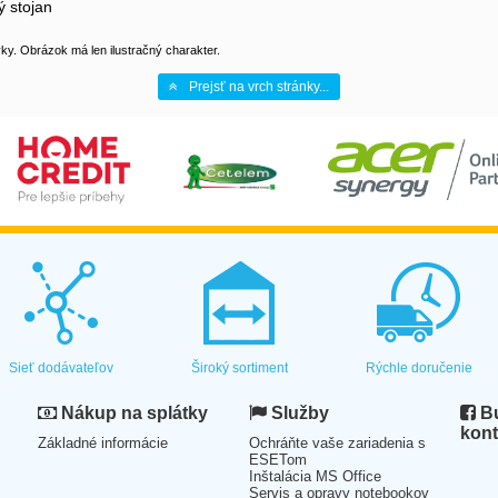
ý stojan
y. Obrázok má len ilustračný charakter.
Prejsť na vrch stránky...
Sieť dodávateľov
Široký sortiment
Rýchle doručenie
Nákup na splátky
Služby
Bu
kont
Základné informácie
Ochráňte vaše zariadenia s
ESETom
Inštalácia MS Office
Servis a opravy notebookov