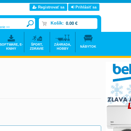
Registrovať sa
Prihlásiť sa
Košík:
0.00 €
anie >>
SOFTWARE, E-
ŠPORT,
ZÁHRADA,
NÁBYTOK
KNIHY
ZDRAVIE
HOBBY