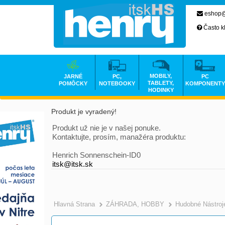
eshop@
Často k
MOBILY,
JARNÉ
PC,
PC
TABLETY,
POMÔCKY
NOTEBOOKY
KOMPONENTY
HODINKY
Produkt je vyradený!
Produkt už nie je v našej ponuke.
Kontaktujte, prosím, manažéra produktu:
Henrich Sonnenschein-ID0
itsk@itsk.sk
Hlavná Strana
ZÁHRADA, HOBBY
Hudobné Nástroj