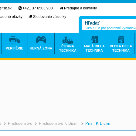
itsk.sk
+421 37 6503 908
Predajne a kontakty
ladené otázky
Sledovanie zásielky
Klikni SEM pre podrobné vyhľadáv
ČIERNA
MALÁ BIELA
VEĽKÁ BIELA
PERIFÉRIE
HERNÁ ZÓNA
TECHNIKA
TECHNIKA
TECHNIKA
e
Príslušenstvo
Príslušenstvo K Bicím
Prísl. K Bicím