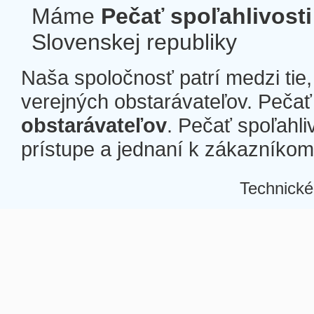
Máme
Pečať spoľahlivosti
Slovenskej republiky
Naša spoločnosť patrí medzi tie
verejných obstarávateľov. Pečať 
obstarávateľov
. Pečať spoľahli
prístupe a jednaní k zákazníkom a
Technické
Â
Â
Â