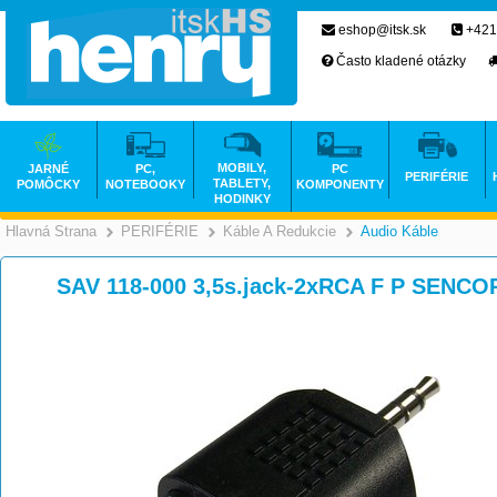
eshop@itsk.sk
+421
Často kladené otázky
MOBILY,
JARNÉ
PC,
PC
PERIFÉRIE
TABLETY,
POMÔCKY
NOTEBOOKY
KOMPONENTY
HODINKY
Hlavná Strana
PERIFÉRIE
Káble A Redukcie
Audio Káble
>
>
>
SAV 118-000 3,5s.jack-2xRCA F P SENCO