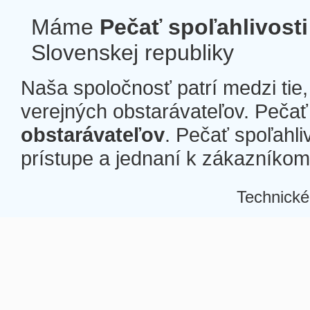
Máme
Pečať spoľahlivosti
Slovenskej republiky
Naša spoločnosť patrí medzi tie
verejných obstarávateľov. Pečať 
obstarávateľov
. Pečať spoľahli
prístupe a jednaní k zákazníkom a
Technické
Â
Â
Â