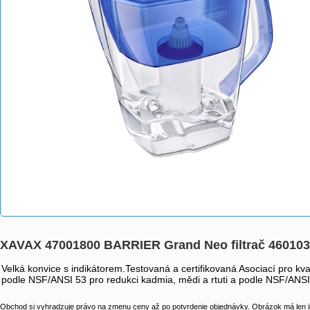
XAVAX 47001800 BARRIER Grand Neo filtrač 46010
Velká konvice s indikátorem.Testovaná a certifikovaná Asociací pro kva
podle NSF/ANSI 53 pro redukci kadmia, mědi a rtuti a podle NSF/ANSI
Obchod si vyhradzuje právo na zmenu ceny až po potvrdenie objednávky. Obrázok má len il