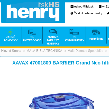
eshop@itsk.sk
+421
Často kladené otázky
MOBILY,
JARNÉ
PC,
PC
PERIFÉRIE
TABLETY,
POMÔCKY
NOTEBOOKY
KOMPONENTY
HODINKY
Hlavná Strana
MALÁ BIELA TECHNIKA
Malé Domáce Spotrebiče
>
>
XAVAX 47001800 BARRIER Grand Neo filt