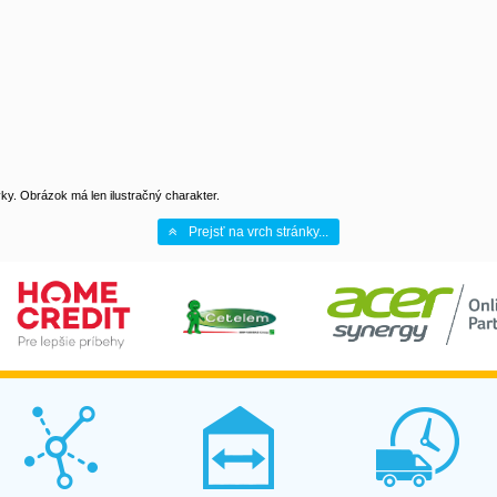
y. Obrázok má len ilustračný charakter.
Prejsť na vrch stránky...