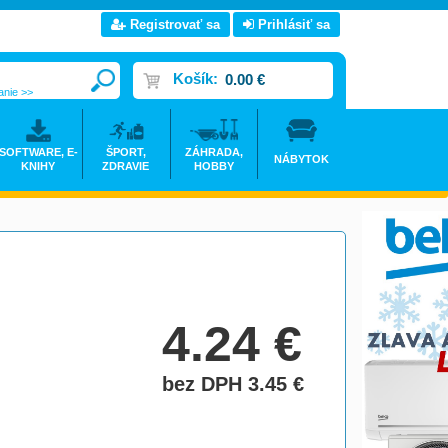
Registrovať sa
Prihlásiť sa
Košík:
0.00 €
anie >>
SOFTWARE, E-
ŠPORT,
ZÁHRADA,
NÁBYTOK
KNIHY
ZDRAVIE
HOBBY
4.24
€
bez DPH 3.45
€
do košíka