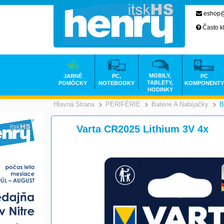
eshop@
Často k
MOBILY,
JARNÉ
PC,
PC
TABLETY,
POMÔCKY
NOTEBOOKY
KOMPONENTY
HODINKY
Hlavná Strana
PERIFÉRIE
Batérie A Nabíjačky
B
>
>
Varta CR2025 Lithium 3V 4x