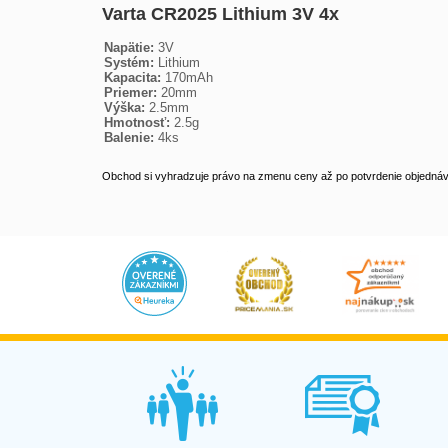
Varta CR2025 Lithium 3V 4x
Napätie:
3V
Systém:
Lithium
Kapacita:
170mAh
Priemer:
20mm
Výška:
2.5mm
Hmotnosť:
2.5g
Balenie:
4ks
Obchod si vyhradzuje právo na zmenu ceny až po potvrdenie objednávk