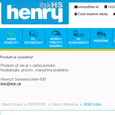
eshop@itsk.sk
+421
Často kladené otázky
MOBILY,
JARNÉ
PC,
PC
PERIFÉRIE
TABLETY,
POMÔCKY
NOTEBOOKY
KOMPONENTY
HODINKY
Produkt je vyradený!
Produkt už nie je v našej ponuke.
Kontaktujte, prosím, manažéra produktu:
Henrich Sonnenschein-ID0
itsk@itsk.sk
Hlavná Strana
PERIFÉRIE
Káble A Redukcie
HDMI Káble