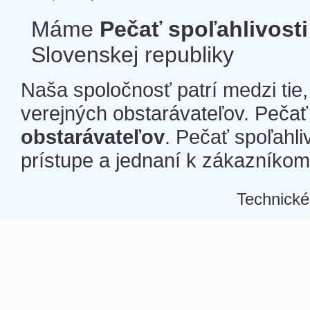
Máme
Pečať spoľahlivosti
Slovenskej republiky
Naša spoločnosť patrí medzi tie
verejných obstarávateľov. Pečať 
obstarávateľov
. Pečať spoľahli
prístupe a jednaní k zákazníkom a
Technické
Â
Â
Â