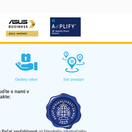
Osobný odber
Sieť predajní
ďte s nami v
akte:
e
Pečať spoľahlivosti
od Národného informačného