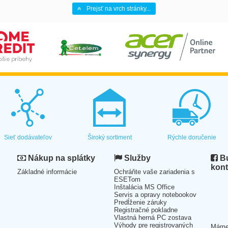
Prejsť na vrch stránky...
Sieť dodávateľov
Široký sortiment
Rýchle doručenie
Nákup na splátky
Služby
Bu
kont
Základné informácie
Ochráňte vaše zariadenia s
ESETom
Inštalácia MS Office
Servis a opravy notebookov
Predĺženie záruky
Registračné pokladne
Vlastná herná PC zostava
Výhody pre registrovaných
Mám