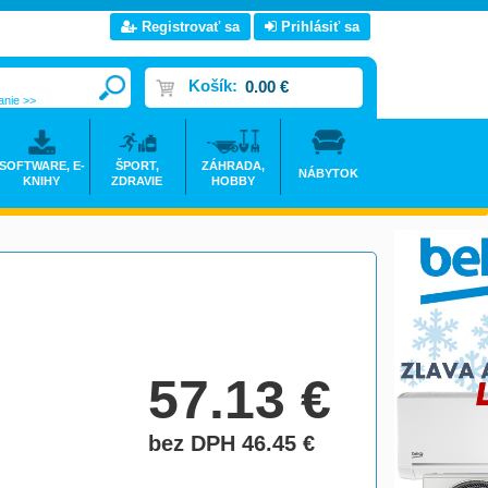
Registrovať sa
Prihlásiť sa
Košík:
0.00 €
anie >>
SOFTWARE, E-
ŠPORT,
ZÁHRADA,
NÁBYTOK
KNIHY
ZDRAVIE
HOBBY
57.13
€
bez DPH 46.45
€