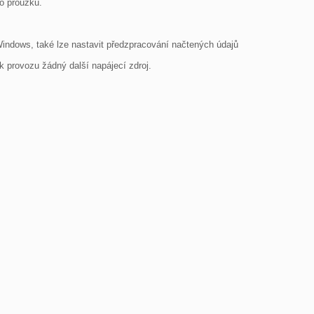
 proužku.

ndows, také lze nastavit předzpracování načtených údajů 
provozu žádný další napájecí zdroj.
