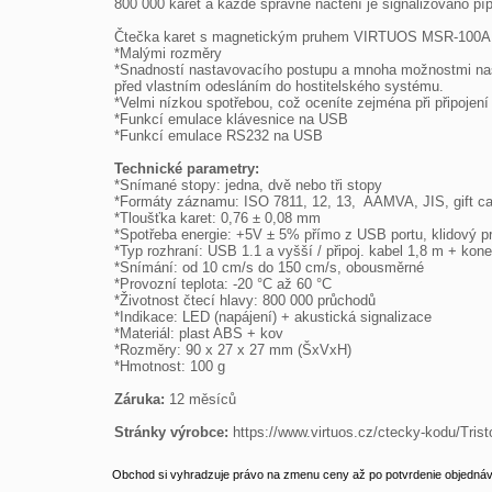
800 000 karet a každé správné načtení je signalizováno p
Čtečka karet s magnetickým pruhem VIRTUOS MSR-100A v
*Malými rozměry

*Snadností nastavovacího postupu a mnoha možnostmi nasta
před vlastním odesláním do hostitelského systému.

*Velmi nízkou spotřebou, což oceníte zejména při připojen
*Funkcí emulace klávesnice na USB

*Funkcí emulace RS232 na USB

Technické parametry: 

*Snímané stopy: jedna, dvě nebo tři stopy

*Formáty záznamu: ISO 7811, 12, 13,  AAMVA, JIS, gift car
*Tloušťka karet: 0,76 ± 0,08 mm

*Spotřeba energie: +5V ± 5% přímo z USB portu, klidový 
*Typ rozhraní: USB 1.1 a vyšší / připoj. kabel 1,8 m + kone
*Snímání: od 10 cm/s do 150 cm/s, obousměrné

*Provozní teplota: -20 °C až 60 °C

*Životnost čtecí hlavy: 800 000 průchodů

*Indikace: LED (napájení) + akustická signalizace

*Materiál: plast ABS + kov

*Rozměry: 90 x 27 x 27 mm (ŠxVxH)

*Hmotnost: 100 g

Záruka: 
12 měsíců

Stránky výrobce: 
https://www.virtuos.cz/ctecky-kodu/Tr
Obchod si vyhradzuje právo na zmenu ceny až po potvrdenie objednávk