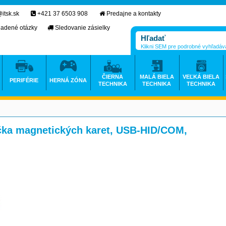
itsk.sk
+421 37 6503 908
Predajne a kontakty
ladené otázky
Sledovanie zásielky
Klikni SEM pre podrobné vyhľadáv
ČIERNA
MALÁ BIELA
VEĽKÁ BIELA
PERIFÉRIE
HERNÁ ZÓNA
TECHNIKA
TECHNIKA
TECHNIKA
ečka magnetických karet, USB-HID/COM,