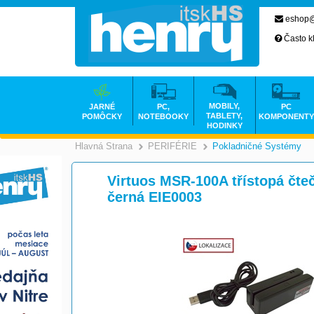
eshop@
Často k
MOBILY,
JARNÉ
PC,
PC
TABLETY,
POMÔCKY
NOTEBOOKY
KOMPONENTY
HODINKY
Hlavná Strana
PERIFÉRIE
Pokladničné Systémy
>
>
Virtuos MSR-100A třístopá čt
černá EIE0003