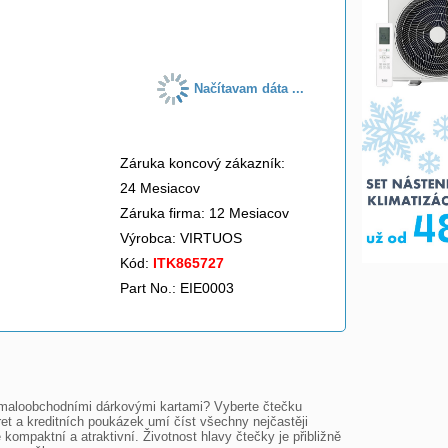
do košíka
Načítavam dáta ...
Záruka koncový zákazník:
24 Mesiacov
Záruka firma: 12 Mesiacov
Výrobca:
VIRTUOS
Kód:
ITK865727
Part No.: EIE0003
maloobchodními dárkovými kartami? Vyberte čtečku 
et a kreditních poukázek umí číst všechny nejčastěji 
mpaktní a atraktivní. Životnost hlavy čtečky je přibližně 