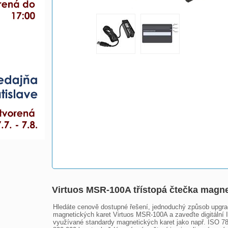
Virtuos MSR-100A třístopá čtečka magn
Hledáte cenově dostupné řešení, jednoduchý způsob upgra
magnetických karet Virtuos MSR-100A a zaveďte digitální ID
využívané standardy magnetických karet jako např. ISO 7811