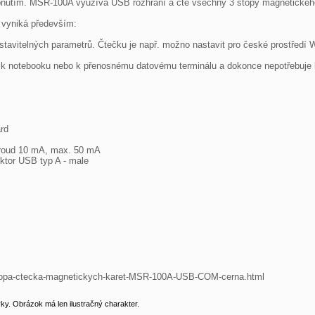
ípnutím. MSR-100A využívá USB rozhraní a čte všechny 3 stopy magnetického
yniká především:

vitelných parametrů. Čtečku je např. možno nastavit pro české prostředí Wi
í k notebooku nebo k přenosnému datovému terminálu a dokonce nepotřebuje k 
d

proud 10 mA, max. 50 mA

ktor USB typ A - male

istopa-ctecka-magnetickych-karet-MSR-100A-USB-COM-cerna.html
y. Obrázok má len ilustračný charakter.