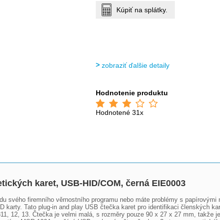
Kúpiť na splátky.
zobraziť ďalšie detaily
Hodnotenie produktu
Hodnotené 31x
etických karet, USB-HID/COM, černá EIE0003
du svého firemního věrnostního programu nebo máte problémy s papírovými 
 karty. Tato plug-in and play USB čtečka karet pro identifikaci členských kar
, 12, 13. Čtečka je velmi malá, s rozměry pouze 90 x 27 x 27 mm, takže je ko