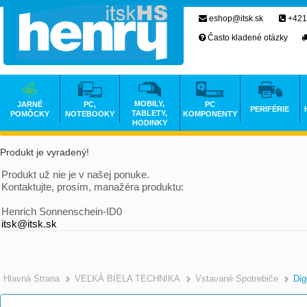
eshop@itsk.sk
+421
Často kladené otázky
MOBILY,
JARNÉ
PC,
PC
PERIFÉRIE
TABLETY,
POMÔCKY
NOTEBOOKY
KOMPONENTY
HODINKY
Produkt je vyradený!
Produkt už nie je v našej ponuke.
Kontaktujte, prosím, manažéra produktu:
Henrich Sonnenschein-ID0
itsk@itsk.sk
Hlavná Strana
VEĽKÁ BIELA TECHNIKA
Vstavané Spotrebiče
Dig