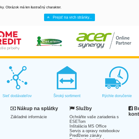
y. Obrázok má len ilustračný charakter.
Prejsť na vrch stránky...
Sieť dodávateľov
Široký sortiment
Rýchle doručenie
Nákup na splátky
Služby
Bu
kont
Základné informácie
Ochráňte vaše zariadenia s
ESETom
Inštalácia MS Office
Servis a opravy notebookov
Predĺženie záruky