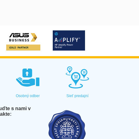
Osobný odber
Sieť predajní
ďte s nami v
akte: