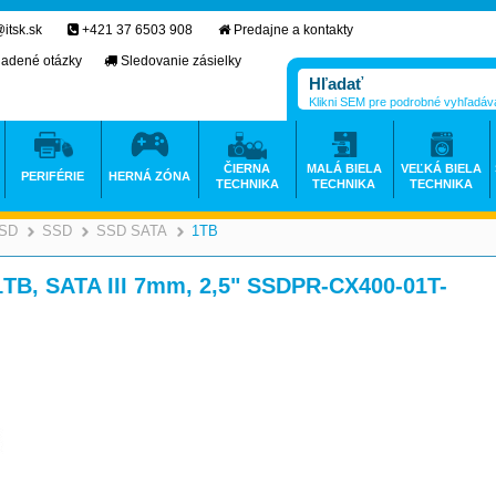
itsk.sk
+421 37 6503 908
Predajne a kontakty
ladené otázky
Sledovanie zásielky
Klikni SEM pre podrobné vyhľadáv
ČIERNA
MALÁ BIELA
VEĽKÁ BIELA
PERIFÉRIE
HERNÁ ZÓNA
TECHNIKA
TECHNIKA
TECHNIKA
SSD
SSD
SSD SATA
1TB
>
>
>
>
, SATA III 7mm, 2,5" SSDPR-CX400-01T-