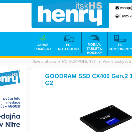
eshop@
Často k
MOBILY,
JARNÉ
PC,
PC
TABLETY,
POMÔCKY
NOTEBOOKY
KOMPONENTY
HODINKY
Hlavná Strana
PC KOMPONENTY
Pevné Disky A 
>
GOODRAM SSD CX400 Gen.2 1TB
G2