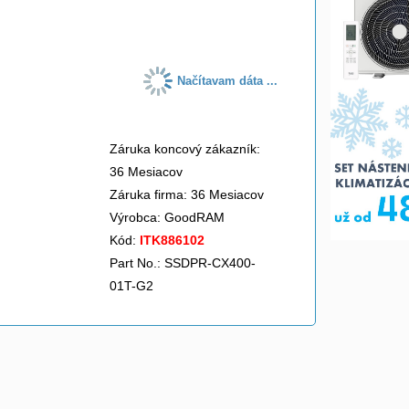
do košíka
Načítavam dáta ...
Záruka koncový zákazník:
36 Mesiacov
Záruka firma: 36 Mesiacov
Výrobca:
GoodRAM
Kód:
ITK886102
Part No.: SSDPR-CX400-
01T-G2