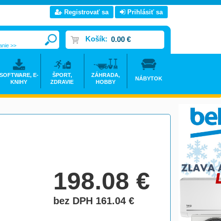
Registrovať sa
Prihlásiť sa
Košík:
0.00 €
anie >>
SOFTWARE, E-
ŠPORT,
ZÁHRADA,
NÁBYTOK
KNIHY
ZDRAVIE
HOBBY
198.08
€
bez DPH 161.04
€