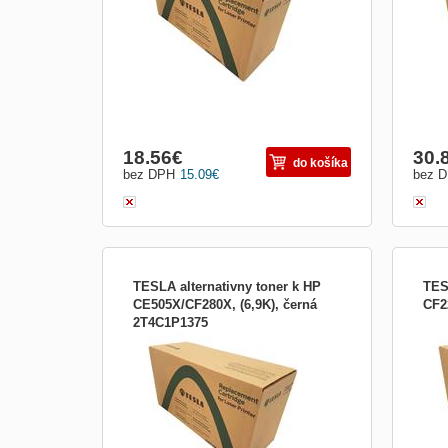
18.56
€
30.
do košíka
bez DPH
15.09
€
bez 
TESLA alternativny toner k HP
TES
CE505X/CF280X, (6,9K), černá
CF2
2T4C1P1375
TESLA alternativny toner k HP
TESL
CE505X/CF280X, (6,9K), černá
(9K),