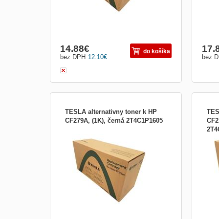
14.88
€
17.
do košíka
bez DPH
12.10
€
bez 
TESLA alternativny toner k HP
TES
CF279A, (1K), černá 2T4C1P1605
CF2
2T4
TESLA alternativny toner k HP CF279A,
TESL
(1K), černá
(1,6K