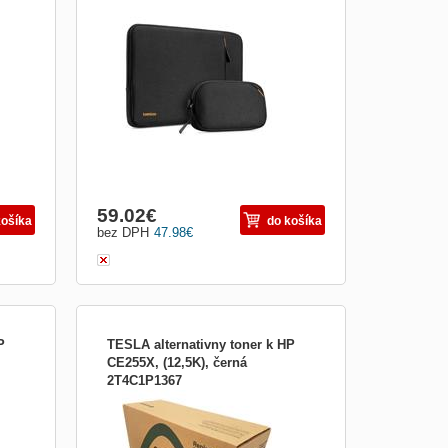
Ochranné puzdro pre MacBook Pro
16&quot; - vodeodolné puzdro s
bené
jednoduchým čistým dizajnom - vyrobené
zo 100% recyklovaných materiálov
odolných voči opotrebovaniu - 360
-
stupňová ochrana proti poškriabaniu -
technológia CornerArmor pre vyššiu
ochranu pri pád...
59.02
€
košíka
do košíka
bez DPH
47.98
€
P
TESLA alternativny toner k HP
CE255X, (12,5K), černá
2T4C1P1367
TESLA alternativny toner k HP CE255X,
(12,5K), černá