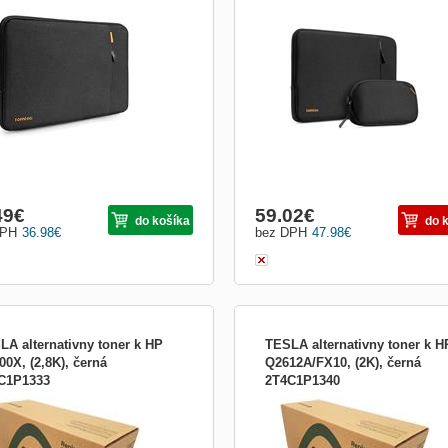
anné puzdro pre MacBook 14&quot; -
Ochranné puzdro pre MacBook Pro
antné puzdro s tenkým a kompaktným
14&quot; - vodeodolné puzdro s
jnom - vyrobené zo 100%
jednoduchým čistým dizajnom - vyro
klovaných materiálov odolných voči
zo 100% recyklovaných materiálov
rebovaniu - 360 stupňová ochrana
odolných voči opotrebovaniu - 360
 poškriabaniu - technológia
stupňová ochrana proti poškriabaniu 
erArmor pre vyššiu ochranu pri
technológia CornerArmor pre vyššiu
h ...
ochranu pri pád...
49
€
59.02
€
do košíka
do 
DPH
36.98
€
bez DPH
47.98
€
LA alternativny toner k HP
TESLA alternativny toner k H
00X, (2,8K), černá
Q2612A/FX10, (2K), černá
C1P1333
2T4C1P1340
A alternativny toner k HP CF400X,
TESLA alternativny toner k HP
), černá
Q2612A/FX10, (2K), černá