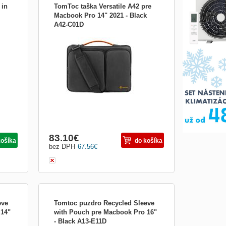
 in
TomToc taška Versatile A42 pre
Macbook Pro 14" 2021 - Black
A42-C01D
ormu
Ochranná taška pre MacBook 14&quot; -
odolná taška s jednoduchým čistým
jong,
dizajnom - 360 stupňová ochrana proti
aci
poškriabaniu - technológia CornerArmor
pre vyššiu ochranu pri pádoch a nárazoch
tažení
- vnútorná časť polstrovaná hrubou
plyšovou podšívkou - mäkký hrebe...
Obrázkami
Výpis
83.10
€
košíka
do košíka
bez DPH
67.56
€
eve
Tomtoc puzdro Recycled Sleeve
 14"
with Pouch pre Macbook Pro 16"
- Black A13-E11D