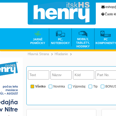
eshop@
Často k
MOBILY,
JARNÉ
PC,
PC
TABLETY,
POMÔCKY
NOTEBOOKY
KOMPONENTY
HODINKY
Hlavná Strana
Hľadanie
Všetko
Novinka
Výpredaj
Tip
BONU