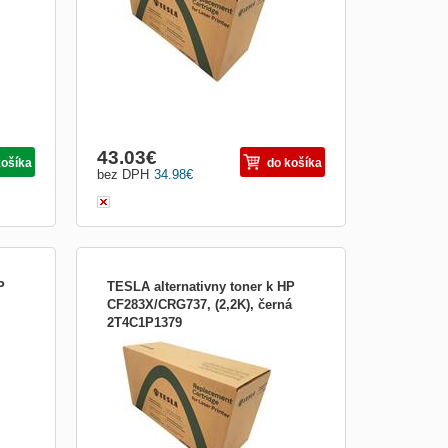
43.03
€
košíka
do košíka
bez DPH
34.98
€
P
TESLA alternativny toner k HP
CF283X/CRG737, (2,2K), černá
2T4C1P1379
A,
TESLA alternativny toner k HP
CF283X/CRG737, (2,2K), černá