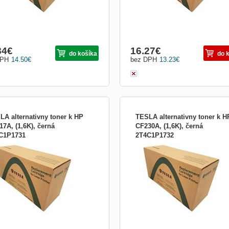
84
€
16.27
€
do košíka
do 
DPH
14.50
€
bez DPH
13.23
€
LA alternativny toner k HP
TESLA alternativny toner k H
17A, (1,6K), černá
CF230A, (1,6K), černá
C1P1731
2T4C1P1732
A alternativny toner k HP CF217A,
TESLA alternativny toner k HP CF230
), černá
(1,6K), černá