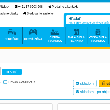
itsk.sk
+421 37 6503 908
Predajne a kontakty
ladené otázky
Sledovanie zásielky
Klikni SEM pre podrobné vyhľadáv
ČIERNA
MALÁ BIELA
VEĽKÁ BIELA
PERIFÉRIE
HERNÁ ZÓNA
TECHNIKA
TECHNIKA
TECHNIKA
HĽADAŤ
S
EPSON CASHBACK
skladom
vš
skladom - po obje