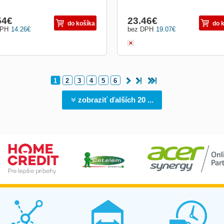
54
€
23.46
€
do košíka
do 
DPH
14.26
€
bez DPH
19.07
€
1
2
3
4
5
6
zobraziť ďalších 20 ...