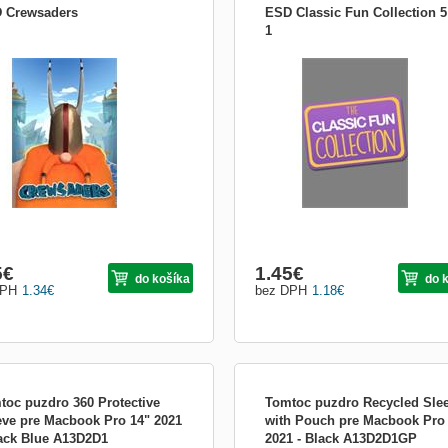
 Crewsaders
ESD Classic Fun Collection 5
1
ronická licence určená pro platformu
Elektronická licence určená pro platf
m Crewsaders je šílená hra pro více
Steam Classic Fun Collection 5 in 1
na gauči. 2 až 6 místních hráčů je
obsahuje G-Tris, Pirate Solitaire, Mah
ěleno do dvou týmů ovládajících 2
Sudoku, Bayou words Návod na aktiv
tické roboty. Spolupracujte, aby se
elektronického klíče pro Steam: 1.
akola pohybovaly dál, a udeřte na své
Nainstalujte si program Steam – ke s
ře!...
zde: https://s...
5
€
1.45
€
do košíka
do 
DPH
1.34
€
bez DPH
1.18
€
toc puzdro 360 Protective
Tomtoc puzdro Recycled Sle
eve pre Macbook Pro 14" 2021
with Pouch pre Macbook Pro
lack Blue A13D2D1
2021 - Black A13D2D1GP