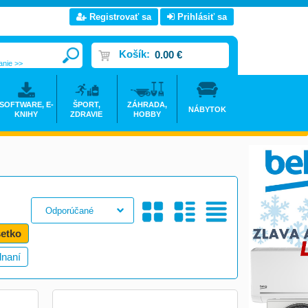
Registrovať sa
Prihlásiť sa
Košík:
0.00 €
anie >>
SOFTWARE, E-
ŠPORT,
ZÁHRADA,
NÁBYTOK
KNIHY
ZDRAVIE
HOBBY
etko
dnaní
Galéria
S
Tabuľkový