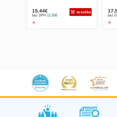
15.44
€
17.
do košíka
bez DPH
12.55
€
bez 