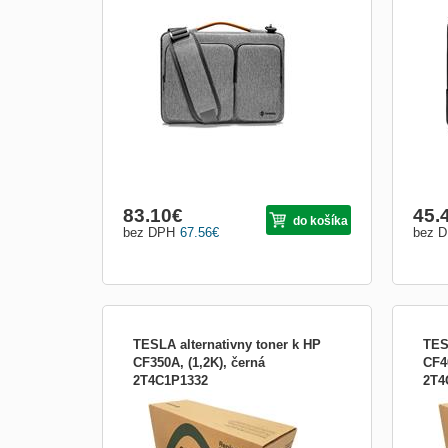
Ochranná taška pre MacBook 14&quot; -
Ochr
odolná taška s jednoduchým čistým
eleg
dizajnom - 360 stupňová ochrana proti
diza
poškriabaniu - technológia CornerArmor
recy
pre vyššiu ochranu pri pádoch a nárazoch
opot
- vnútorná časť polstrovaná hrubou
proti
plyšovou podšívkou - mäkký hrebe...
Corn
pádoc
83.10
€
45.
do košíka
bez DPH
67.56
€
bez 
TESLA alternativny toner k HP
TES
CF350A, (1,2K), černá
CF4
2T4C1P1332
2T4
TESLA alternativny toner k HP CF350A,
TESL
(1,2K), černá
(2,8K