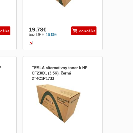
19.78
€
košíka
do košíka
bez DPH
16.08
€
P
TESLA alternativny toner k HP
CF230X, (3,5K), černá
2T4C1P1733
A,
TESLA alternativny toner k HP CF230X,
(3,5K), černá