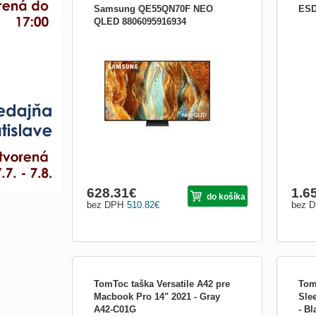
Samsung QE55QN70F NEO
ESD
QLED 8806095916934
Neo QLED SMART televízie Samsung
Elekt
QE55QN70F Operačný systém Tizen Typ
Stea
obrazovky QLED Systém repro 2.0 Výkon
hráčů
reproduktorov 20W LED podsvietenie Mini
rozd
LED Uhl. v palcoch/cm 55&quot;/138 cm
gigan
Rozlíšenie 4K - UHD 3840 × 2160
kola 
Energetická trieda E Spotreba energie 63
soupe
628.31
€
1.6
do košíka
bez DPH
510.82
€
bez 
TomToc taška Versatile A42 pre
Tom
Macbook Pro 14" 2021 - Gray
Sle
A42-C01G
- B