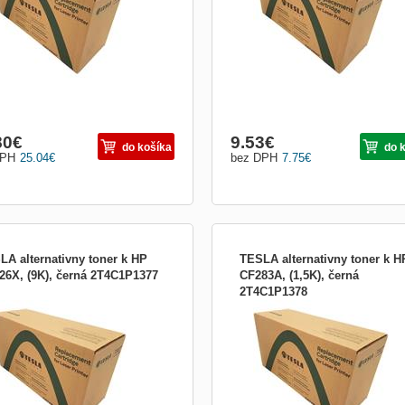
80
€
9.53
€
do košíka
do 
DPH
25.04
€
bez DPH
7.75
€
LA alternativny toner k HP
TESLA alternativny toner k H
26X, (9K), černá 2T4C1P1377
CF283A, (1,5K), černá
2T4C1P1378
A alternativny toner k HP CF226X,
TESLA alternativny toner k HP CF283
 černá
(1,5K), černá