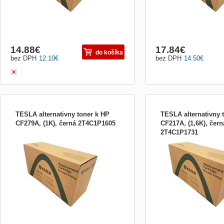
14.88
€
17.84
€
do košíka
bez DPH
12.10
€
bez DPH
14.50
€
TESLA alternativny toner k HP
TESLA alternativny 
CF279A, (1K), černá 2T4C1P1605
CF217A, (1,6K), čern
2T4C1P1731
TESLA alternativny toner k HP CF279A,
TESLA alternativny toner
(1K), černá
(1,6K), černá