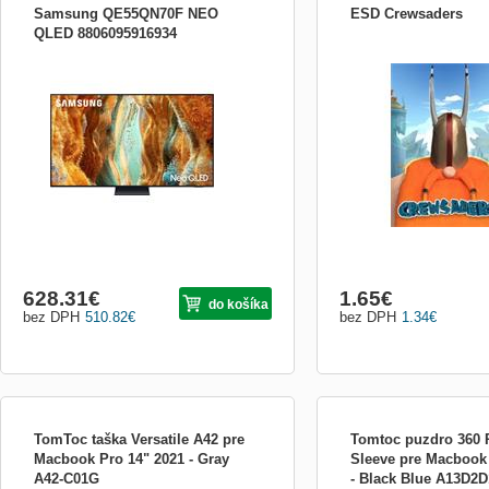
Samsung QE55QN70F NEO
ESD Crewsaders
QLED 8806095916934
Neo QLED SMART televízie Samsung
Elektronická licence urče
QE55QN70F Operačný systém Tizen Typ
Steam Crewsaders je šíle
obrazovky QLED Systém repro 2.0 Výkon
hráčůna gauči. 2 až 6 mís
reproduktorov 20W LED podsvietenie Mini
rozděleno do dvou týmů ov
LED Uhl. v palcoch/cm 55&quot;/138 cm
gigantické roboty. Spolupr
Rozlíšenie 4K - UHD 3840 × 2160
kola akola pohybovaly dál
Energetická trieda E Spotreba energie 63
soupeře!...
628.31
€
1.65
€
do košíka
bez DPH
510.82
€
bez DPH
1.34
€
TomToc taška Versatile A42 pre
Tomtoc puzdro 360 P
Macbook Pro 14" 2021 - Gray
Sleeve pre Macbook 
A42-C01G
- Black Blue A13D2D