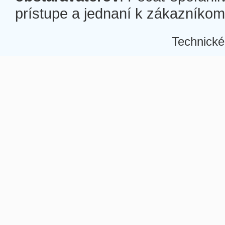
prístupe a jednaní k zákazníkom a
Technické
Â
Â
Â