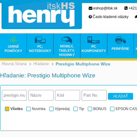
eshop@itsk.sk
+421
Často kladené otázky
MOBILY,
JARNÉ
PC,
PC
PERIFÉRIE
TABLETY,
POMÔCKY
NOTEBOOKY
KOMPONENTY
HODINKY
Hlavná Strana
Hľadanie
Prestigio Multiphone Wize
Hľadanie: Prestigio Multiphone Wize
HĽADAŤ
Všetko
Novinka
Výpredaj
Tip
BONUS
EPSON CA