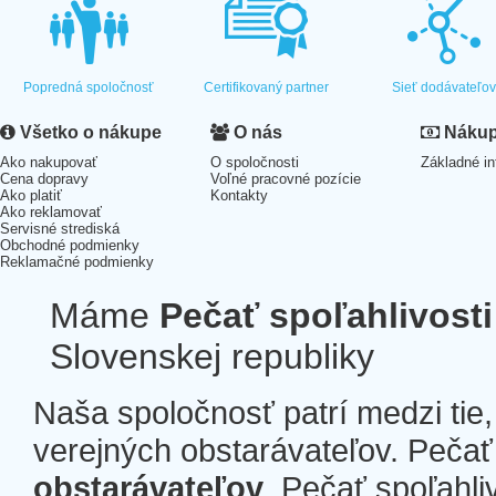
Popredná spoločnosť
Certifikovaný partner
Sieť dodávateľo
Všetko o nákupe
O nás
Nákup 
Ako nakupovať
O spoločnosti
Základné in
Cena dopravy
Voľné pracovné pozície
Ako platiť
Kontakty
Ako reklamovať
Servisné strediská
Obchodné podmienky
Reklamačné podmienky
Máme
Pečať spoľahlivosti
Slovenskej republiky
Naša spoločnosť patrí medzi tie
verejných obstarávateľov. Pečať 
obstarávateľov
. Pečať spoľahli