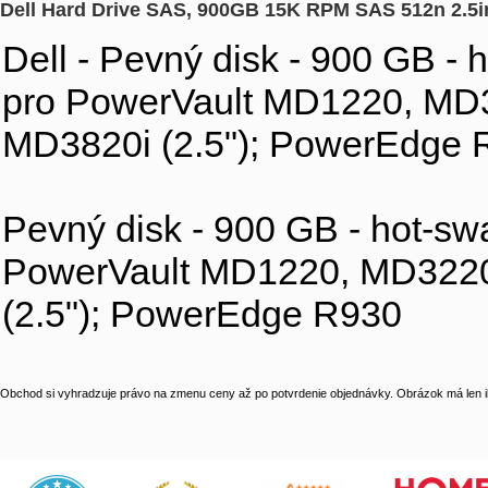
Dell Hard Drive SAS, 900GB 15K RPM SAS 512n 2.5i
Dell - Pevný disk - 900 GB - 
pro PowerVault MD1220, MD32
MD3820i (2.5"); PowerEdge 
Pevný disk - 900 GB - hot-swa
PowerVault MD1220, MD3220i
(2.5"); PowerEdge R930
Obchod si vyhradzuje právo na zmenu ceny až po potvrdenie objednávky. Obrázok má len il