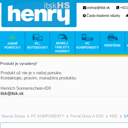
eshop@itsk.sk
+421
Často kladené otázky
MOBILY,
JARNÉ
PC,
PC
PERIFÉRIE
TABLETY,
POMÔCKY
NOTEBOOKY
KOMPONENTY
HODINKY
Produkt je vyradený!
Produkt už nie je v našej ponuke.
Kontaktujte, prosím, manažéra produktu:
Henrich Sonnenschein-ID0
itsk@itsk.sk
Hlavná Strana
PC KOMPONENTY
Pevné Disky A SSD
HDD
SA