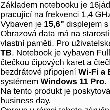
Základem notebooku je 16já
pracující na frekvenci 1,4 G
Vybaven je
15,6"
displejem s
Obrazová data má na starosti
vlastní paměti. Pro uživatelsk
TB
. Notebook je vybaven Fu
čtečkou čipových karet a čte
bezdrátové připojení
Wi-Fi a
systémem
Windows 11 Pro
.
Na tento produkt je poskytov
business day.