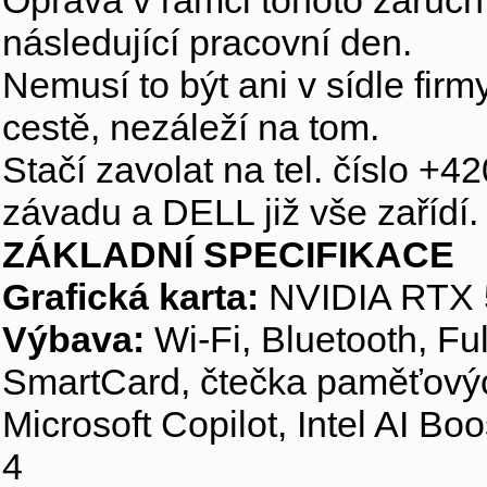
Oprava v rámci tohoto záručn
následující pracovní den.
Nemusí to být ani v sídle fir
cestě, nezáleží na tom.
Stačí zavolat na tel. číslo +4
závadu a DELL již vše zařídí.
ZÁKLADNÍ SPECIFIKACE
Grafická karta:
NVIDIA RTX 
Výbava:
Wi-Fi, Bluetooth, Fu
SmartCard, čtečka paměťovýc
Microsoft Copilot, Intel AI Bo
4