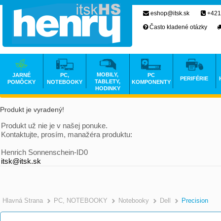
eshop@itsk.sk
+421
Často kladené otázky
MOBILY,
JARNÉ
PC,
PC
PERIFÉRIE
TABLETY,
POMÔCKY
NOTEBOOKY
KOMPONENTY
HODINKY
Produkt je vyradený!
Produkt už nie je v našej ponuke.
Kontaktujte, prosím, manažéra produktu:
Henrich Sonnenschein-ID0
itsk@itsk.sk
Hlavná Strana
PC, NOTEBOOKY
Notebooky
Dell
Precision