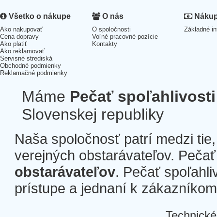
Všetko o nákupe
O nás
Nákup 
Ako nakupovať
O spoločnosti
Základné in
Cena dopravy
Voľné pracovné pozície
Ako platiť
Kontakty
Ako reklamovať
Servisné strediská
Obchodné podmienky
Reklamačné podmienky
Máme
Pečať spoľahlivosti
Slovenskej republiky
Naša spoločnosť patrí medzi tie
verejných obstarávateľov. Pečať 
obstarávateľov
. Pečať spoľahli
prístupe a jednaní k zákazníkom a
Technické