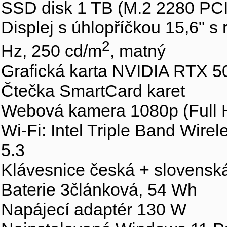
SSD disk 1 TB (M.2 2280 PC
Displej s úhlopříčkou 15,6" s 
2
Hz, 250 cd/m
, matný
Grafická karta NVIDIA RTX
Čtečka SmartCard karet
Webová kamera 1080p (Full H
Wi-Fi: Intel Triple Band Wire
5.3
Klávesnice česká + slovensk
Baterie 3článková, 54 Wh
Napájecí adaptér 130 W