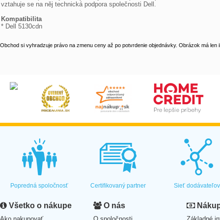
vztahuje se na něj technická podpora společnosti Dell.

Kompatibilita

* Dell 5130cdn
Obchod si vyhradzuje právo na zmenu ceny až po potvrdenie objednávky. Obrázok má len il
Popredná spoločnosť
Certifikovaný partner
Sieť dodávateľo
Všetko o nákupe
O nás
Nákup 
Ako nakupovať
O spoločnosti
Základné in