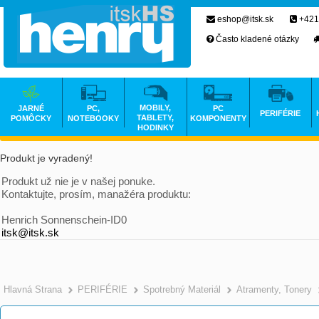
eshop@itsk.sk
+421
Často kladené otázky
MOBILY,
JARNÉ
PC,
PC
PERIFÉRIE
TABLETY,
POMÔCKY
NOTEBOOKY
KOMPONENTY
HODINKY
Produkt je vyradený!
Produkt už nie je v našej ponuke.
Kontaktujte, prosím, manažéra produktu:
Henrich Sonnenschein-ID0
itsk@itsk.sk
Hlavná Strana
PERIFÉRIE
Spotrebný Materiál
Atramenty, Tonery