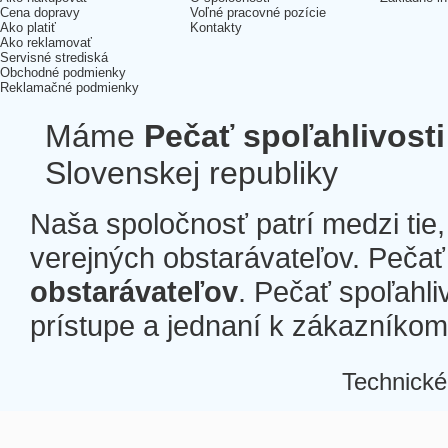
Cena dopravy
Voľné pracovné pozície
Ako platiť
Kontakty
Ako reklamovať
Servisné strediská
Obchodné podmienky
Reklamačné podmienky
Máme
Pečať spoľahlivosti
Slovenskej republiky
Naša spoločnosť patrí medzi tie
verejných obstarávateľov. Pečať 
obstarávateľov
. Pečať spoľahli
prístupe a jednaní k zákazníkom a
Technické
Â
Â
Â