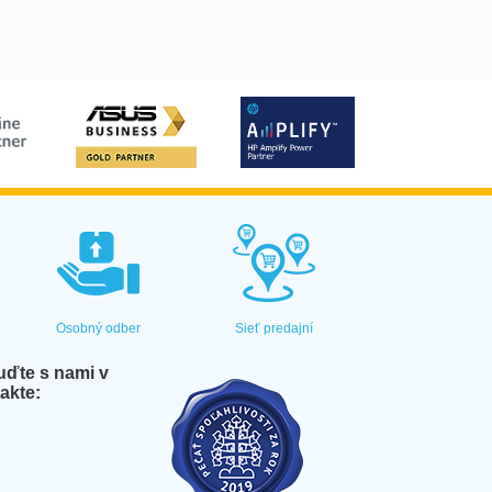
Osobný odber
Sieť predajní
ďte s nami v
akte: