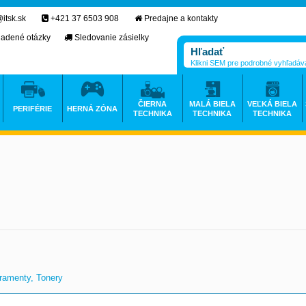
itsk.sk
+421 37 6503 908
Predajne a kontakty
ladené otázky
Sledovanie zásielky
Klikni SEM pre podrobné vyhľadáv
ČIERNA
MALÁ BIELA
VEĽKÁ BIELA
PERIFÉRIE
HERNÁ ZÓNA
TECHNIKA
TECHNIKA
TECHNIKA
ramenty, Tonery