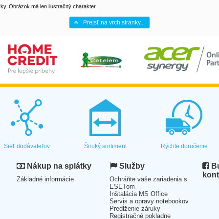
y. Obrázok má len ilustračný charakter.
Prejsť na vrch stránky...
Sieť dodávateľov
Široký sortiment
Rýchle doručenie
Nákup na splátky
Služby
Bu
kont
Základné informácie
Ochráňte vaše zariadenia s
ESETom
Inštalácia MS Office
Servis a opravy notebookov
Predĺženie záruky
Registračné pokladne