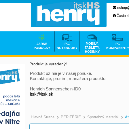
eshop@
Často k
MOBILY,
JARNÉ
PC,
PC
TABLETY,
POMÔCKY
NOTEBOOKY
KOMPONENTY
HODINKY
Produkt je vyradený!
Produkt už nie je v našej ponuke.
Kontaktujte, prosím, manažéra produktu:
Henrich Sonnenschein-ID0
itsk@itsk.sk
Hlavná Strana
PERIFÉRIE
Spotrebný Materiál
At