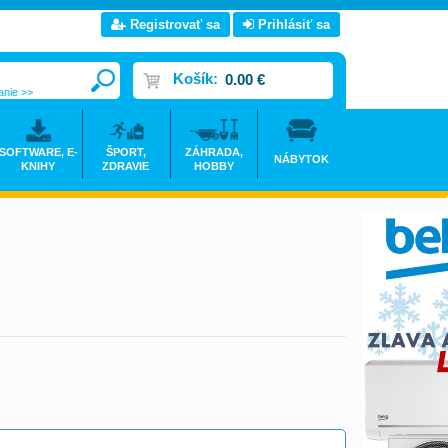
Registrovať sa
Prihlásiť sa
Košík:
0.00 €
anie >>
SOFTWARE, E-
ŠPORT,
ZÁHRADA,
NÁBYTOK
KNIHY
ZDRAVIE
HOBBY