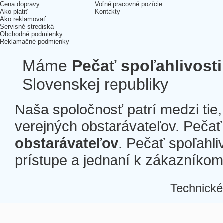
Cena dopravy
Voľné pracovné pozície
Ako platiť
Kontakty
Ako reklamovať
Servisné strediská
Obchodné podmienky
Reklamačné podmienky
Máme
Pečať spoľahlivosti
Slovenskej republiky
Naša spoločnosť patrí medzi tie
verejných obstarávateľov. Pečať 
obstarávateľov
. Pečať spoľahli
prístupe a jednaní k zákazníkom a
Technické
Â
Â
Â