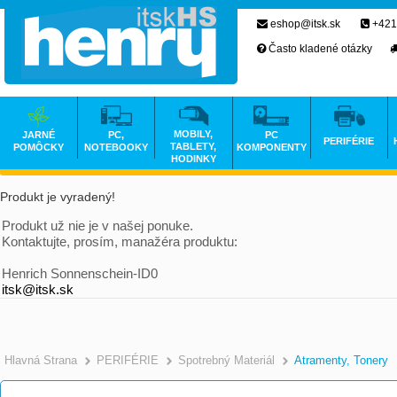
eshop@itsk.sk
+421
Často kladené otázky
MOBILY,
JARNÉ
PC,
PC
PERIFÉRIE
TABLETY,
POMÔCKY
NOTEBOOKY
KOMPONENTY
HODINKY
Produkt je vyradený!
Produkt už nie je v našej ponuke.
Kontaktujte, prosím, manažéra produktu:
Henrich Sonnenschein-ID0
itsk@itsk.sk
Hlavná Strana
PERIFÉRIE
Spotrebný Materiál
Atramenty, Tonery