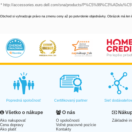
* http://accessories.euro.dell.com/sna/products/P%C5%99%C3%ADslu
Obchod si vyhradzuje právo na zmenu ceny až po potvrdenie objednávky. Obrázok má len il
Popredná spoločnosť
Certifikovaný partner
Sieť dodávateľo
Všetko o nákupe
O nás
Nákup 
Ako nakupovať
O spoločnosti
Základné in
Cena dopravy
Voľné pracovné pozície
Ako platiť
Kontakty