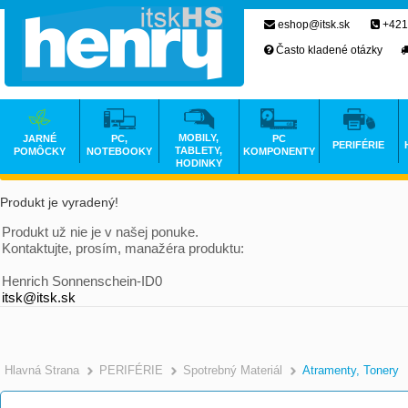
eshop@itsk.sk
+421
Často kladené otázky
MOBILY,
JARNÉ
PC,
PC
PERIFÉRIE
TABLETY,
POMÔCKY
NOTEBOOKY
KOMPONENTY
HODINKY
Produkt je vyradený!
Produkt už nie je v našej ponuke.
Kontaktujte, prosím, manažéra produktu:
Henrich Sonnenschein-ID0
itsk@itsk.sk
Hlavná Strana
PERIFÉRIE
Spotrebný Materiál
Atramenty, Tonery