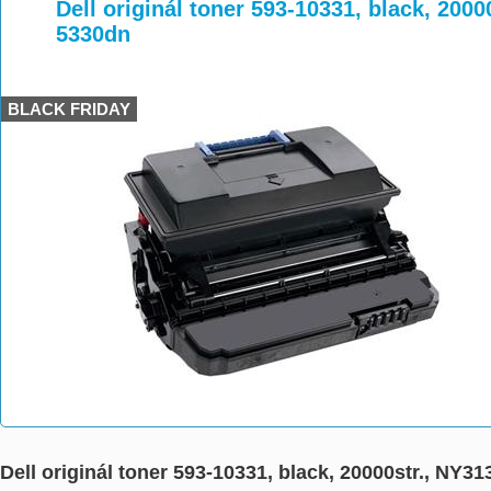
>
>
>
Dell originál toner 593-10331, black, 2000
5330dn
BLACK FRIDAY
Dell originál toner 593-10331, black, 20000str., NY31