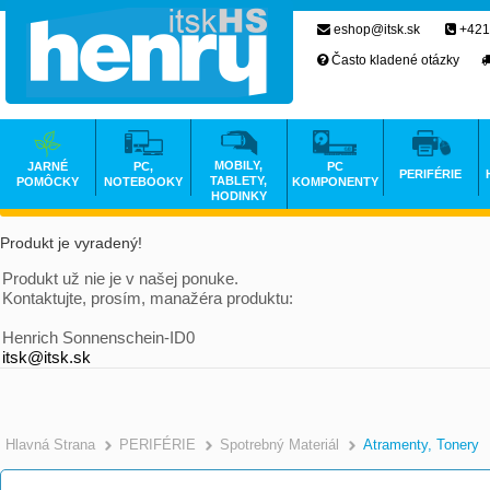
eshop@itsk.sk
+421
Často kladené otázky
MOBILY,
JARNÉ
PC,
PC
PERIFÉRIE
TABLETY,
POMÔCKY
NOTEBOOKY
KOMPONENTY
HODINKY
Produkt je vyradený!
Produkt už nie je v našej ponuke.
Kontaktujte, prosím, manažéra produktu:
Henrich Sonnenschein-ID0
itsk@itsk.sk
Hlavná Strana
PERIFÉRIE
Spotrebný Materiál
Atramenty, Tonery