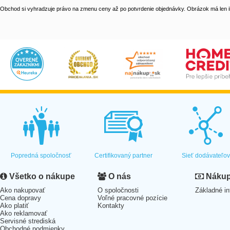
Obchod si vyhradzuje právo na zmenu ceny až po potvrdenie objednávky. Obrázok má len il
Popredná spoločnosť
Certifikovaný partner
Sieť dodávateľo
Všetko o nákupe
O nás
Nákup 
Ako nakupovať
O spoločnosti
Základné in
Cena dopravy
Voľné pracovné pozície
Ako platiť
Kontakty
Ako reklamovať
Servisné strediská
Obchodné podmienky