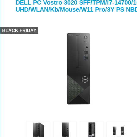
>
>
>
DELL PC Vostro 3020 SFF/TPM/i7-14700/
UHD/WLAN/Kb/Mouse/W11 Pro/3Y PS NB
BLACK FRIDAY