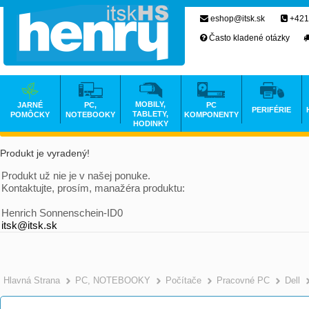
eshop@itsk.sk
+421
Často kladené otázky
MOBILY,
JARNÉ
PC,
PC
PERIFÉRIE
TABLETY,
POMÔCKY
NOTEBOOKY
KOMPONENTY
HODINKY
Produkt je vyradený!
Produkt už nie je v našej ponuke.
Kontaktujte, prosím, manažéra produktu:
Henrich Sonnenschein-ID0
itsk@itsk.sk
Hlavná Strana
PC, NOTEBOOKY
Počítače
Pracovné PC
Dell